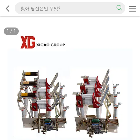
1
/
1