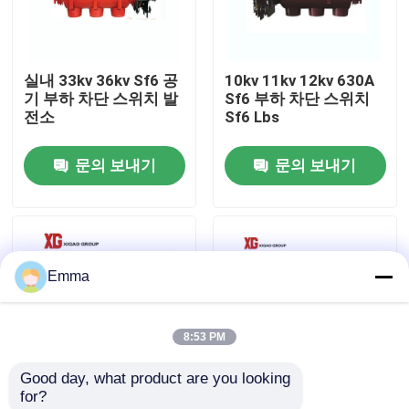
공장 여행
실내 33kv 36kv Sf6 공
10kv 11kv 12kv 630A
기 부하 차단 스위치 발
Sf6 부하 차단 스위치
품질 관리
전소
Sf6 Lbs
문의 보내기
문의 보내기
연락주세요
인용문을 요구하세요
Emma
공기 짐 틈 스위치
8:53 PM
SF6 부하 분할
Good day, what product are you looking 
for?
전원 분배 개폐기
FZW28F-12kv 24 킬로
FN12 실내 10KV 11KV