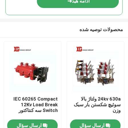
ادامه هید
محصولات توصیه شده
خانه
24kv 630a ولتاژ بالا
IEC 60265 Compact
سوئیچ شکستن بار سبک
12Kv Load Break
محصولات
وزن
Switch سه کنتاکتور
ارسال سؤال
ارسال سؤال
درباره ما