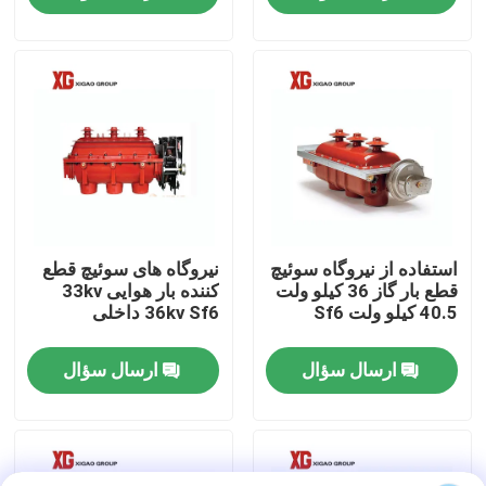
تور کارخانه
کنترل کیفیت
با ما تماس بگیرید
درخواست نقل قول
استفاده از نیروگاه سوئیچ
نیروگاه های سوئیچ قطع
قطع بار گاز 36 کیلو ولت
کننده بار هوایی 33kv
40.5 کیلو ولت Sf6
36kv Sf6 داخلی
سوئیچ شکست بار هوا
ارسال سؤال
ارسال سؤال
سوئیچ شکست بار SF6
توزیع برق توزیع برق