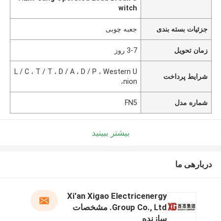
witch
جزئیات بسته بندی
جعبه چوبی
زمان تحویل
3-7 روز
L / C ، T / T ، D / A ، D / P ، Western U
شرایط پرداخت
nion،
شماره مدل
FN5
بیشتر ببینید
دربارهی ما
Xi'an Xigao Electricenergy
Group Co., Ltd. مشخصات
سازنده