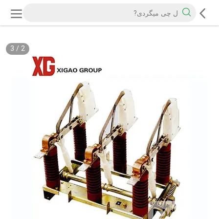
3
/
2