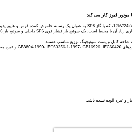
یک سوئیچ بار فشار قوی SF6 داخلی، یک تابلو برق با ولتاژ نامی 12kV/24kV، که با گاز 
ت شاخه کابل و پست سوئیچینگ توزیع مناسب هستند.
ر و غیره آلوده نشده باشد.