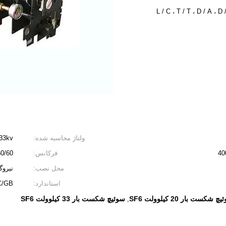
L / C ، T / T ، D / A ،
ولتاژ محاسبه شده:
 33kv
فرکانس:
50/60 هرت
محل نصب:
نیروگ
استاندارد:
C/GB
چ شکست بار 20 کیلوولت SF6
سوئیچ شکست بار 33 کیلوولت SF6
,