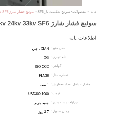
خانه
>
محصولات
>
سوئیچ شکست بار SF6
>
سوئیچ فشار شارژ FLN36-24 20kv 24kv 33kv SF6 با فیوز
سوئیچ فشار شارژ FLN36-24 20kv 24kv 33kv SF6 با فیوز
اطلاعات پایه
محل منبع:
XIAN ، چین
نام تجاری:
XG
گواهی:
ISO CCC
شماره مدل:
FLN36
مقدار حداقل تعداد سفارش:
1 ست
قیمت:
USD300-1000
جزئیات بسته بندی:
جعبه چوبی
زمان تحویل:
3-7 روز