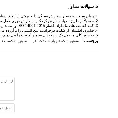
5. سوالات متداول
1. زمان سرب به مقدار سفارش بستگی دارد.برخی از انواع استاندارد در انبار موجود است.در غیر این صورت 3-15 روز طول می کشد.
2. معمولاً از طریق دریا، سفارش کوچک یا سفارش فوری حمل می شود ما می توانیم از طریق هوا برای شما ارسال کنیم.
3. کلیه فعالیت های ما دارای اعتبار ISO 14001:2015 و استاندارد IEC می باشد.
4. فناوری اطمینان از کیفیت درخواست بین المللی را برآورده می کند.
5. به طور کلی ما قول یک تا دو سال تضمین کیفیت را می دهیم، برخی از محصولات مدت زمان طولانی تری برای طول عمر خواهند داشت.
برچسب:
سوئیچ شکستن بار 12kv SF6
,
سوئیچ شکست فشار بار 6