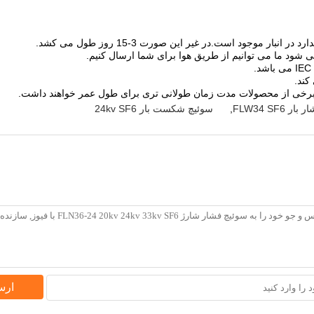
FLW34 SF
,
سوئیچ شکست بار 24kv SF6
ارس