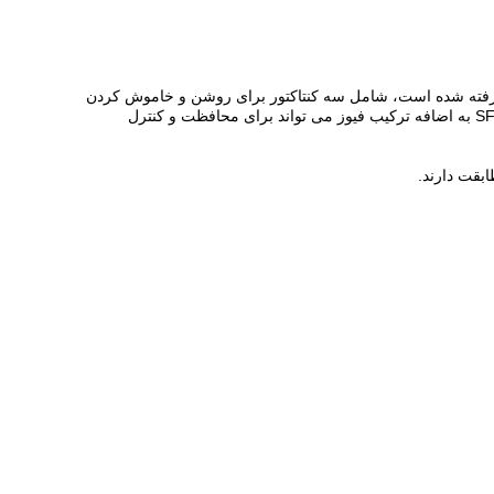
SF6 به عنوان یک رسانه خاموش کننده قوس و عایق پذیرفته شده است، شامل سه کنتاکتور برای روشن و خاموش کردن
و به زمین، و مشخصه آن حجم کم، نصب و کارکرد راحت و سازگاری زیاد آن با محیط است. یک سوئیچ بار فشار قوی SF6 داخلی و سوئیچ بار SF6 به اضافه ترکیب فیوز می تواند برای محافظت و کنترل