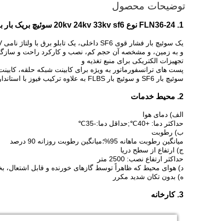
توضیحات محصول
1. FLN36-24 نوع 20kv 24kv 33kv sf6 سوئیچ بریک بار با موتور فیوز کار می کند
تجهیزات الکتریکی برای منبع تغذیه و
پست های ترانسفورماتور به ویژه برای کابینت شبکه حلقه، کابین
سوئیچ بار SF6 و سوئیچ بار FLBS به علاوه ترکیب فیوز با استانداردهای GB3804-1990، IEC60256-1،1997، GB16926، IEC60420 و غیره مطابقت دارند.
2. محیط خدمات
الف) دمای هوا
حداکثر دما: +40℃;حداقل دما:-35℃
ب) رطوبت
میانگین رطوبت ماهانه 95%؛میانگین رطوبت روزانه 90 درصد
ج) ارتفاع از سطح دریا
حداکثر ارتفاع نصب: 2500 متر
د) هوای محیط که ظاهراً توسط گازهای خورنده و قابل اشتعال، بخا
ه) بدون تکان شدید مکرر
3. کارخانه