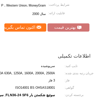
شرایط پرداخت:
 D / P ، Western Union، MoneyGram
قابلیت ارائه:
سال 2000
بهترین قیمت
اکنون تماس بگیرید
اطلاعات تکمیلی
تایپ کنید:
سرپوشیده
جریان رتبه بندی شده:
400A 630A, 1250A, 1600A, 2000A, 2500A
فاز:
3 فاز
گواهی:
ISO14001 BS OHSAS18001
برجسته کردن:
سوئیچ شکستن بار FLN36-24 SF6
سوئی
,