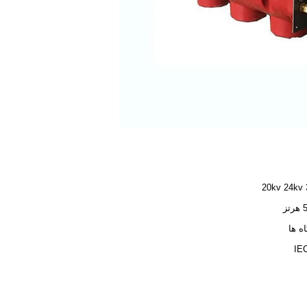
20kv 24kv
ز
اه ها
IE