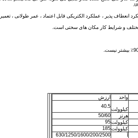
د انعطاف پذیر ، عملکرد الکتریکی قابل اعتماد ، عمر طولانی ، تعمیر
مختلف و شرایط کار مکان های سختی است.
واحد
ارزش
40.5
کیلوولت
50/60
هرتز
95
کیلوولت
185
کیلوولت
630/1250/1600/200/2500
آ