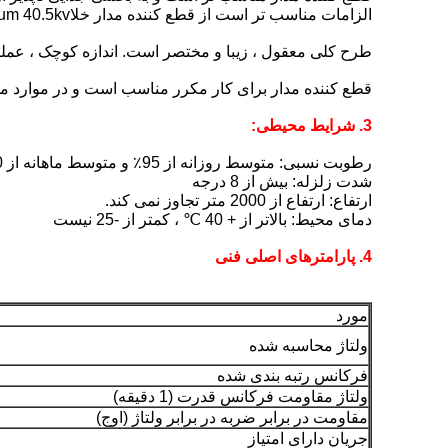
الزامات مناسب تر است از قطع کننده مدار خلاuum 40.5kv.
طرح کلی معقول ، زیبا و مختصر است. اندازه کوچک ، عملکر
قطع کننده مدار برای کار مکرر مناسب است و در موارد 
3. شرایط محیطی:
رطوبت نسبی: متوسط ​​روزانه از 95٪ و متوسط ​​ماهانه از 90٪ بیشتر نیست.
شدت زلزله: بیش از 8 درجه
ارتفاع: ارتفاع از 2000 متر تجاوز نمی کند.
دمای محیط: بالاتر از + 40 ℃ ، کمتر از -25 نیست
4. پارامترهای اصلی فنی
مورد
ولتاژ محاسبه شده
فرکانس رتبه بندی شده
ولتاژ مقاومت فرکانس قدرت (1 دقیقه)
مقاومت در برابر ضربه در برابر ولتاژ (اوج)
جریان دارای امتیاز