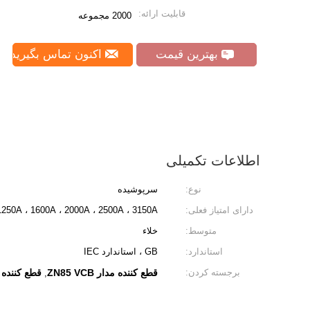
قابلیت ارائه:
2000 مجموعه
بهترین قیمت
اکنون تماس بگیرید
اطلاعات تکمیلی
نوع:
سرپوشیده
دارای امتیاز فعلی:
، 1250A ، 1600A ، 2000A ، 2500A ، 3150A ،
متوسط:
خلاء
استاندارد:
GB ، استاندارد IEC
برجسته کردن:
قطع کننده مدار ZN85 VCB
قطع کننده مدار CB
,