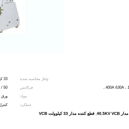
ولتاژ محاسبه شده:
33 کیلو ولت ، 36 کیلوولت ، 40.5 کیلوولت
400A 630A 
فرکانس:
50 / 60Hz
مواد:
ورق و
عملکرد:
کنتر
40.5KV V
قطع کننده مدار 33 کیلوولت VCB
,