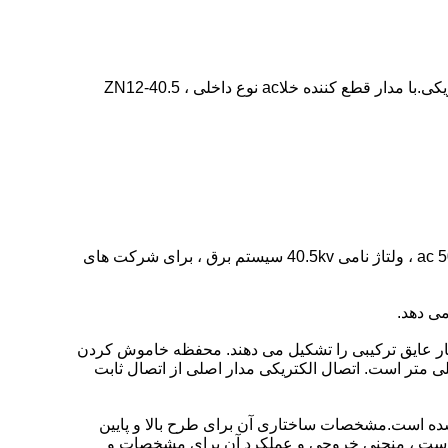
1.1. کاربرد: برای کنترل و حفاظت از پست و تجهیزات ؛ایجاد و قطع جریان اتصال کوتاه تحت وضعیت عملکرد مختلف شبکه الکتریکی.با مدار قطع کننده خلاac نوع داخلی ZN12-40.5 ،
قطع کننده مدار خلاuum ولتاژ داخلی Zn85-40.5 / t2000-31.5 (از این پس به عنوان قطع کننده مدار) ، مناسب برای سه فاز ac 50Hz ، ولتاژ نامی 40.5kv سیستم برق ، برای شرکت های
می دهد.
 عایق ترکیبی را تشکیل می دهند. محفظه خاموش کردن
u مدار اصلی و اتصال رسانای ایستا و ایستا بر روی لوله عایق نصب شده است ، بنابراین این فاصله فاز فقط 300 میلی متر است. اتصال الکتریکی مدار اصلی از اتصال ثابت
ده است.مشخصات ساختاری آن برای طرح بالا و پایین
ه است ، منحنی خروجی و عملکرد آن برای مشخصات و