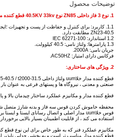
توضیحات محصول
1. نوع 3 فاز داخلی ZN85 نوع 40.5KV 33kv قطع کننده مدار خلاuum VCB را ترسیم می کند
ZN23-40.5 مطابقت دارد.
1.2 استاندارد: IEC 62271-100
1.3 پارامترها: ولتاژ نامی: 40.5 کیلوولت.
جریان نامی: 2000A.
فرکانس دارای امتیاز: AC50HZ.
2. ویژگی های ساختاری:
صنعتی و معدنی ، نیروگاه ها و پستهای فرعی به عنوان بار 
قطع کننده مدار و مکانیزم عملکرد ساختار چیدمان بالا و پا
محفظه خاموش کردن قوس سه فاز و بدنه شارژ متصل شده
استفاده می کند ، از قابلیت اطمینان بسیار بالایی برخورد
مکانیزم عملکرد فنر که به طور خاص برای این نوع قطع 
قطع کننده مدار مناسب تر است و به بخشی جدایی ناپذیر