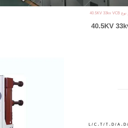
L / C ، T / T ، D / A ،