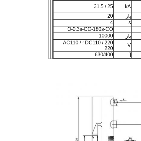
25 / 31.5
kA
20
بار
4
s
O-0.3s-CO-180s-CO
10000
بار
DC110 / 220 ؛ AC110 /
V
220
630/400
آ