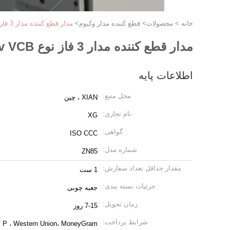
خانه
>
محصولات
>
قطع کننده مدار وکیوم
>
مدار قطع کننده مدار 3 فاز نوع 40.5KV 33kv VCB
مدار قطع کننده مدار 3 فاز نوع 40.5KV 33kv VCB
اطلاعات پایه
محل منبع:
XIAN ، چین
نام تجاری:
XG
گواهی:
ISO CCC
شماره مدل:
ZN85
مقدار حداقل تعداد سفارش:
1 ست
جزئیات بسته بندی:
جعبه چوبی
زمان تحویل:
7-15 روز
شرایط پرداخت:
 D / P ، Western Union، MoneyGram