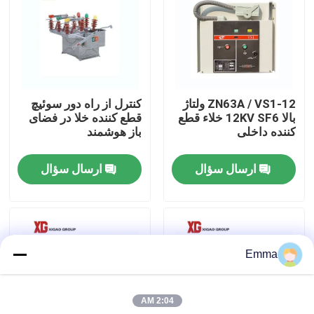
تور کارخانه
کنترل کیفیت
ZN63A / VS1-12 ولتاژ
کنترل از راه دور سوئیچ
بالا 12KV SF6 خلاء قطع
قطع کننده خلا در فضای
با ما تماس بگیرید
کننده داخلی
باز هوشمند
ارسال سؤال
ارسال سؤال
درخواست نقل قول
سوئیچ شکست بار هوا
Emma
سوئیچ شکست بار SF6
2:04 AM
توزیع برق توزیع برق