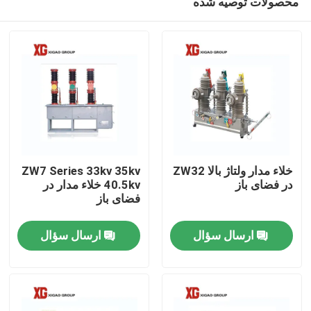
محصولات توصیه شده
خلاء مدار ولتاژ بالا ZW32
ZW7 Series 33kv 35kv
در فضای باز
40.5kv خلاء مدار در
فضای باز
خانه
ارسال سؤال
ارسال سؤال
محصولات
درباره ما