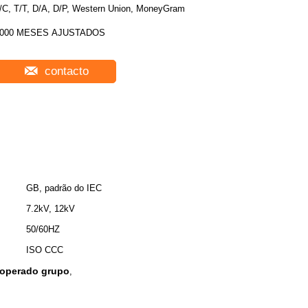
/C, T/T, D/A, D/P, Western Union, MoneyGram
2000 MESES AJUSTADOS
contacto
GB, padrão do IEC
7.2kV, 12kV
50/60HZ
ISO CCC
v operado grupo
,