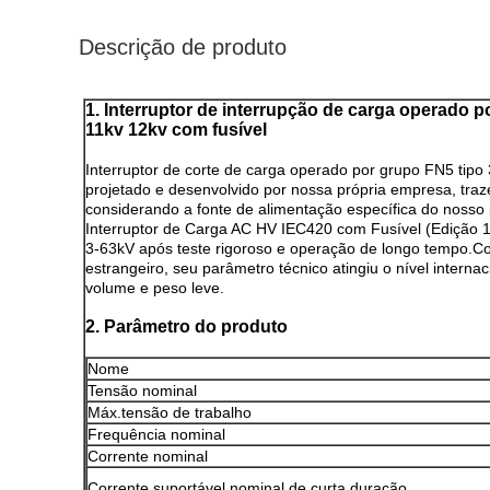
Descrição de produto
1. Interruptor de interrupção de carga operado p
11kv 12kv com fusível
Interruptor de corte de carga operado por grupo FN5 tipo 
projetado e desenvolvido por nossa própria empresa, traz
considerando a fonte de alimentação específica do noss
Interruptor de Carga AC HV IEC420 com Fusível (Edição 
3-63kV após teste rigoroso e operação de longo tempo.C
estrangeiro, seu parâmetro técnico atingiu o nível interna
volume e peso leve.
2. Parâmetro do produto
Nome
Tensão nominal
Máx.tensão de trabalho
Frequência nominal
Corrente nominal
Corrente suportável nominal de curta duração