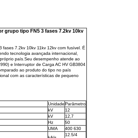
or grupo tipo FN5 3 fases 7.2kv 10kv
3 fases 7.2kv 10kv 11kv 12kv com fusível. É
endo tecnologia avançada internacional,
o próprio país.Seu desempenho atende ao
1990) e Interruptor de Carga AC HV GB3804
omparado ao produto do tipo no país
cional com as características de pequeno
Unidade
Parâmetro
kV
12
kV
12,7
Hz
50
UMA
400 630
12.5/4
kA/s