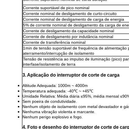
Corrente suportável de pico nominal
Corrente nominal de desligamento de curto-circuito
Corrente nominal de desligamento de carga de energia
5% de corrente nominal de desligamento da carga de ene
Corrente de desligamento da capacidade nominal
Corrente de desligamento por indutância nominal
Corrente de transferência nominal
1min de tensão suportável de frequência de alimentação 
aterramento/interrupção de isolamento
Tensão de resistência ao impulso de iluminação (pico) pa
interfase/isolamento de terra
3. Aplicação do interruptor de corte de carga
Altitude Adequada: 1000m ~ 4000m
Temperatura adequada: -40℃ ~ +45℃
Umidade Relativa: Média diária ≤95%, média mensal ≤90
Sem poeira de condutividade.
Nenhum objeto de isolamento com metal devastador e gás
Nenhuma vibração violenta e marcante.
Nenhum perigo explosivo e fogo.
4. Foto e desenho do interruptor de corte de car