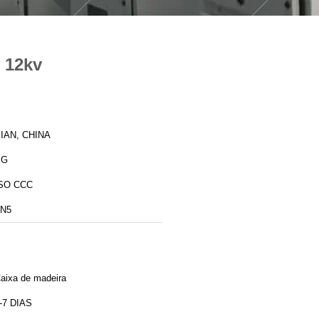
v 12kv
IAN, CHINA
XG
SO CCC
N5
aixa de madeira
-7 DIAS