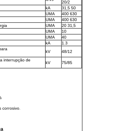
20/2
kA
31,5 50
UMA
400 630
UMA
400 630
rgia
UMA
20 31,5
UMA
10
UMA
40
kA
1.3
para
kV
48/12
ra interrupção de
kV
75/85
%
 corrosivo.
ga