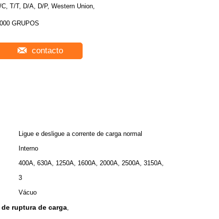
/C, T/T, D/A, D/P, Western Union,
000 GRUPOS
contacto
Ligue e desligue a corrente de carga normal
Interno
400A, 630A, 1250A, 1600A, 2000A, 2500A, 3150A,
3
Vácuo
 de ruptura de carga
,