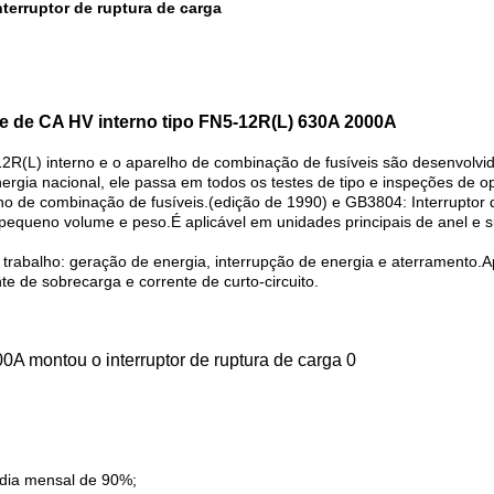
terruptor de ruptura de carga
te de CA HV interno tipo FN5-12R(L) 630A 2000A
2R(L) interno e o aparelho de combinação de fusíveis são desenvolv
energia nacional, ele passa em todos os testes de tipo e inspeções d
elho de combinação de fusíveis.(edição de 1990) e GB3804: Interrupto
 pequeno volume e peso.É aplicável em unidades principais de anel e
de trabalho: geração de energia, interrupção de energia e aterramento.
te de sobrecarga e corrente de curto-circuito.
édia mensal de 90%;