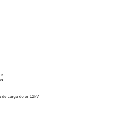
or.
as.
ra de carga do ar 12kV