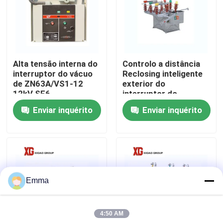
Excursão da fábrica
Controle da qualidade
Alta tensão interna do
Controlo a distância
interruptor do vácuo
Reclosing inteligente
de ZN63A/VS1-12
exterior do
Contacte-nos
12kV SF6
interruptor do
interruptor do vácuo
Enviar inquérito
Enviar inquérito
Peça umas citações
Interruptor de ruptura de carga do ar
Emma
Interruptor de ruptura de carga SF6
4:50 AM
Switchgear da distribuição de poder