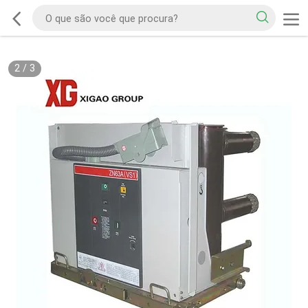
2
/
3