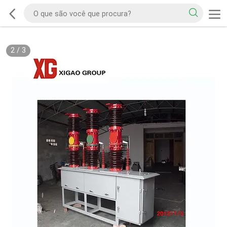
2
/
3