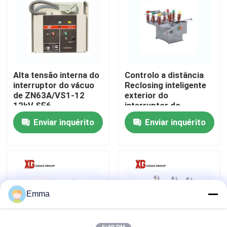
Excursão da fábrica
Controle da qualidade
Alta tensão interna do
Controlo a distância
interruptor do vácuo
Reclosing inteligente
Contacte-nos
de ZN63A/VS1-12
exterior do
12kV SF6
interruptor do
interruptor do vácuo
Enviar inquérito
Enviar inquérito
Peça umas citações
Interruptor de ruptura de carga do ar
Interruptor de ruptura de carga SF6
Emma
Switchgear da distribuição de poder