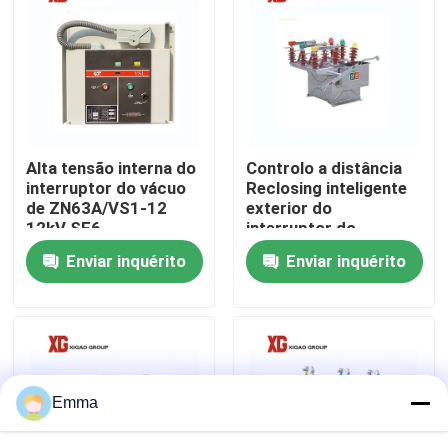
Excursão da fábrica
Controle da qualidade
Alta tensão interna do
Controlo a distância
Contacte-nos
interruptor do vácuo
Reclosing inteligente
de ZN63A/VS1-12
exterior do
12kV SF6
interruptor do
Peça umas citações
interruptor do vácuo
Enviar inquérito
Enviar inquérito
Interruptor de ruptura de carga do ar
Interruptor de ruptura de carga SF6
Emma
Switchgear da distribuição de poder