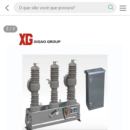
2
/
3