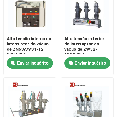
Excursão da fábrica
Controle da qualidade
Alta tensão interna do
Alta tensão exterior
interruptor do vácuo
do interruptor do
Contacte-nos
de ZN63A/VS1-12
vácuo de ZW32-
12kV SF6
12G/630A
Enviar inquérito
Enviar inquérito
Peça umas citações
Interruptor de ruptura de carga do ar
Interruptor de ruptura de carga SF6
Switchgear da distribuição de poder