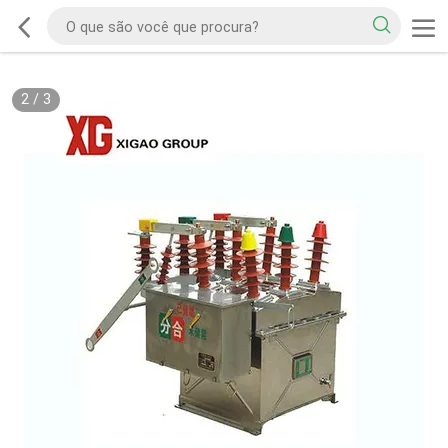
2
/
3