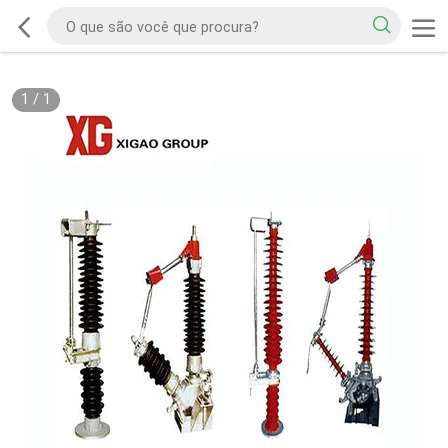
1
/
1