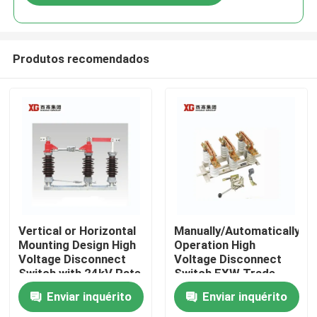
Produtos recomendados
Casa
Vertical or Horizontal
Manually/Automatically
Mounting Design High
Operation High
Voltage Disconnect
Voltage Disconnect
Produtos
Switch with 24kV Rate
Switch EXW Trade
Voltage
Terms Product
Enviar inquérito
Enviar inquérito
Sobre nós