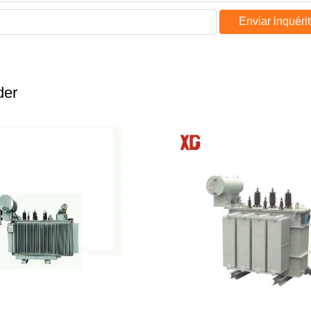
Enviar inquéri
der