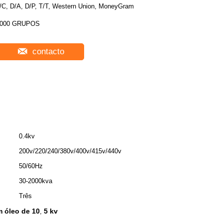
/C, D/A, D/P, T/T, Western Union, MoneyGram
000 GRUPOS
contacto
0.4kv
200v/220/240/380v/400v/415v/440v
50/60Hz
30-2000kva
Três
m óleo de 10
5 kv
,