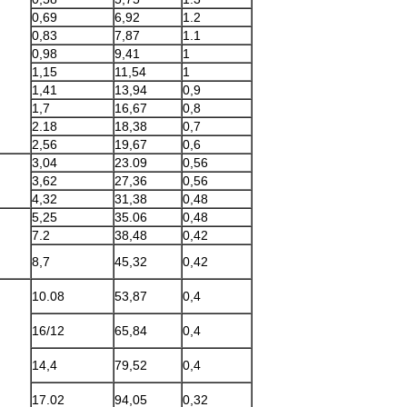
0,69
6,92
1.2
0,83
7,87
1.1
0,98
9,41
1
1,15
11,54
1
1,41
13,94
0,9
1,7
16,67
0,8
2.18
18,38
0,7
2,56
19,67
0,6
3,04
23.09
0,56
3,62
27,36
0,56
4,32
31,38
0,48
5,25
35.06
0,48
7.2
38,48
0,42
8,7
45,32
0,42
10.08
53,87
0,4
16/12
65,84
0,4
14,4
79,52
0,4
17.02
94,05
0,32