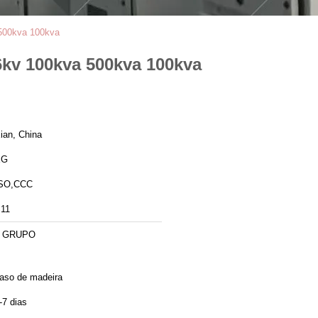
 500kva 100kva
6kv 100kva 500kva 100kva
ian, China
XG
SO,CCC
11
1 GRUPO
aso de madeira
-7 dias