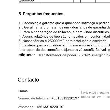
25000/35
5. Perguntas frequentes
1. A tecnologia garante que a qualidade satisfaça o pedido 
2．Geralmente prometemos um - dois anos de garantia de q
3. Para a cooperação de licitação, é bem-vindo discutir os 
4. Alguns relatórios de tipo são fornecidos em conformidad
5. Nossa fábrica é 250000m2 para produção e escritório.
6. Existem quatro subsídios em nossa empresa do grupo.A
interruptor de desconexão, disjuntor a vácuo/sf6, fusível,
etiqueta:
Transformador de poder SFZ9-35 imergido ól
Contacto
Emma
Número de telefone :
+8613319220197
Whatsapp :
+8613319220197