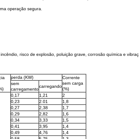
 uma operação segura.
a incêndio, risco de explosão, poluição grave, corrosão química e vibr
perda (KW)
cia
Corrente
sem carga
sem
carregando
(%)
(%)
carregamento
0,17
1,21
2
0,23
2.01
1,8
0,27
2,38
1,7
0,29
2,82
1,6
0,34
3,33
1,5
0,41
3,95
1,4
0,49
4,76
1,4
0,58
5,75
1.3