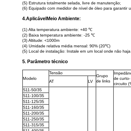
(5) Estrutura totalmente selada, livre de manutenção;
(6) Equipado com medidor de nível de óleo para garantir
4.
Aplicável
Meio Ambiente:
(1) Alta temperatura ambiente: +40 ℃
(2) Baixa temperatura ambiente: -25 ℃
(3) Altitude: <1000m
(4) Umidade relativa média mensal: 90% (20℃)
(5) Local de instalação: Instale em um local onde não haj
5. Parâmetro técnico
Tensão
Impedân
Grupo
Modelo
de curto-
de links
AT
LV
circuito 
S11-50/35
S11-100/35
S11-125/35
S11-160/35
S11-200/35
S11-250/35
S11-315/35
S11-400/35