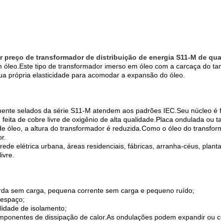
r preço de transformador de distribuição de energia S11-M de qua
m óleo.Este tipo de transformador imerso em óleo com a carcaça do t
sua própria elasticidade para acomodar a expansão do óleo.
ente selados da série S11-M atendem aos padrões IEC.Seu núcleo é feit
 feita de cobre livre de oxigênio de alta qualidade.Placa ondulada ou
 óleo, a altura do transformador é reduzida.Como o óleo do transform
r.
de elétrica urbana, áreas residenciais, fábricas, arranha-céus, planta
ivre.
rda sem carga, pequena corrente sem carga e pequeno ruído;
 espaço;
ilidade de isolamento;
mponentes de dissipação de calor.As ondulações podem expandir ou c