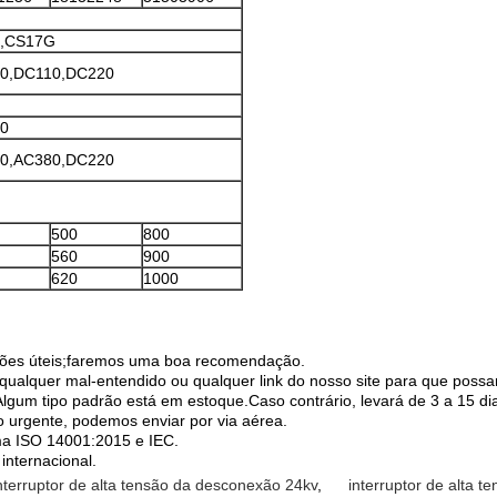
,CS17G
0,DC110,DC220
0
0,AC380,DC220
500
800
560
900
620
1000
ações úteis;faremos uma boa recomendação.
 qualquer mal-entendido ou qualquer link do nosso site para que poss
gum tipo padrão está em estoque.Caso contrário, levará de 3 a 15 di
 urgente, podemos enviar por via aérea.
ma ISO 14001:2015 e IEC.
internacional.
nterruptor de alta tensão da desconexão 24kv
,
interruptor de alta 