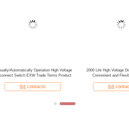
e High Voltage Disconnect Switch
High Reliability High Voltage Di
nient and Flexible Operation
Switch Manually/Automatically O
Units for 1 Set EXW Trade T
contacto
contacto