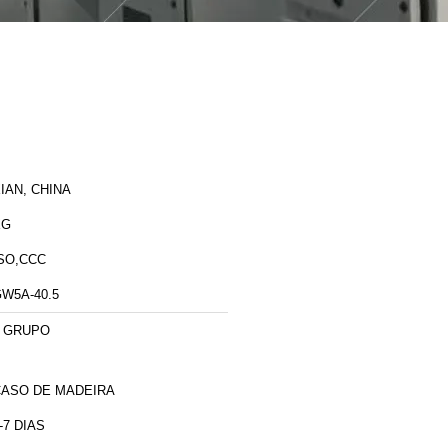
IAN, CHINA
XG
SO,CCC
W5A-40.5
1 GRUPO
CASO DE MADEIRA
-7 DIAS