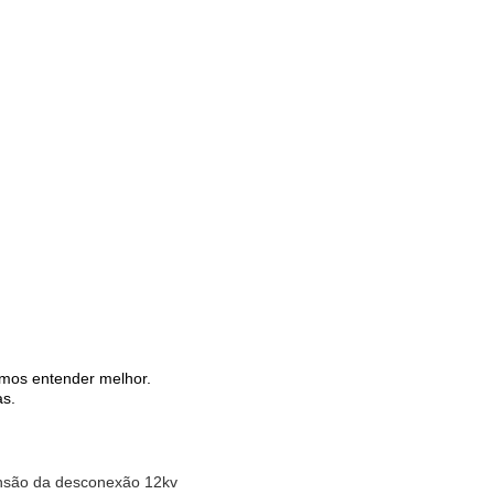
amos entender melhor.
as.
tensão da desconexão 12kv