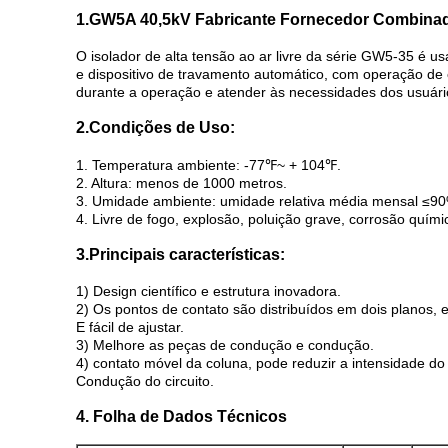
1.GW5A 40,5kV Fabricante Fornecedor Combinado 
O isolador de alta tensão ao ar livre da série GW5-35 é u
e dispositivo de travamento automático, com operação de 
durante a operação e atender às necessidades dos usuári
2.Condições de Uso:
1. Temperatura ambiente: -77℉~ + 104℉.
2. Altura: menos de 1000 metros.
3. Umidade ambiente: umidade relativa média mensal ≤90%
4. Livre de fogo, explosão, poluição grave, corrosão químic
3.Principais características:
1) Design científico e estrutura inovadora.
2) Os pontos de contato são distribuídos em dois planos,
E fácil de ajustar.
3) Melhore as peças de condução e condução.
4) contato móvel da coluna, pode reduzir a intensidade do t
Condução do circuito.
4. Folha de Dados Técnicos