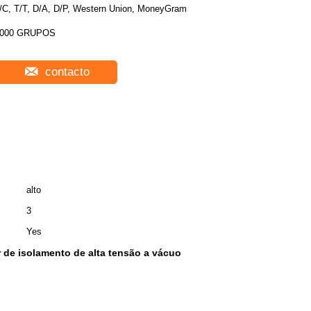
/C, T/T, D/A, D/P, Western Union, MoneyGram
000 GRUPOS
contacto
alto
3
Yes
r de isolamento de alta tensão a vácuo