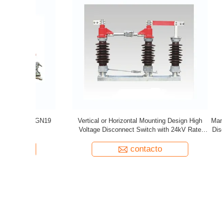
esign High
Manually/Automatically Operation High Voltage
2000 Lif
24kV Rate
Disconnect Switch EXW Trade Terms Product
Conve
contacto