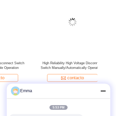
sconnect
High Voltage Disconnect Switch EXW Trade
GW13 int
perated 3
Terms Manually/Automatically Operated
erms
contacto
Emma
5:53 PM