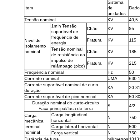
Sistema
Item
de
Dado
unidades
Tensão nominal
KV
40,5
1min Tensão
Chão
KV
95
suportável de
frequência de
Fratura
KV
115
Nível de
energia
isolamento
Tensão nominal
nominal
Chão
KV
185
de resistência ao
impulso de
Fratura
KV
215
relâmpago (pico)
Frequência nominal
Hz
50
Corrente nominal
UMA
630 
Corrente suportável nominal de curta
KA
20 31
duração
Corrente suportável de pico nominal
KA
50 8
Duração nominal do curto-circuito
S
4/2
Faca principal/faca de terra
Carga longitudinal
Carga
N
750
horizontal
mecânica
terminal
Carga lateral horizontal
N
500
nominal
Força vertical
N
750
Distância de fuga
milímetros
1013