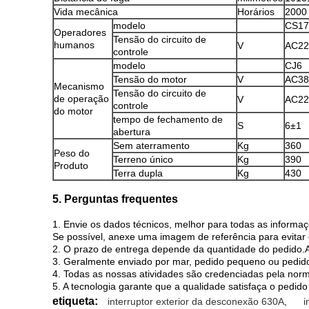
Vida mecânica
Horários
2000
modelo
CS17
Operadores
Tensão do circuito de
humanos
V
AC22
controle
modelo
CJ6
Tensão do motor
V
AC38
Mecanismo
Tensão do circuito de
de operação
V
AC22
controle
do motor
tempo de fechamento de
S
6±1
abertura
Sem aterramento
Kg
360
Peso do
Terreno único
Kg
390
Produto
Terra dupla
Kg
430
5. Perguntas frequentes
1. Envie os dados técnicos, melhor para todas as inform
Se possível, anexe uma imagem de referência para evitar
2. O prazo de entrega depende da quantidade do pedido.Al
3. Geralmente enviado por mar, pedido pequeno ou pedido
4. Todas as nossas atividades são credenciadas pela nor
5. A tecnologia garante que a qualidade satisfaça o pedido 
etiqueta:
interruptor exterior da desconexão 630A
,
i