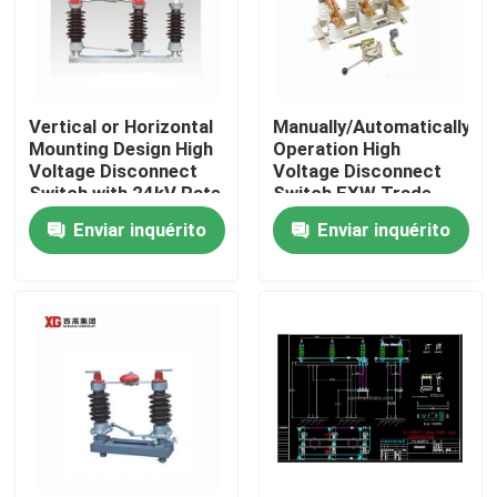
Vertical or Horizontal
Manually/Automatically
Mounting Design High
Operation High
Voltage Disconnect
Voltage Disconnect
Switch with 24kV Rate
Switch EXW Trade
Voltage
Terms Product
Enviar inquérito
Enviar inquérito
Casa
Produtos
Sobre nós