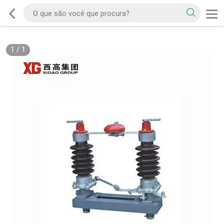
1
/
1