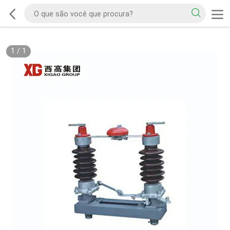
1
/
1