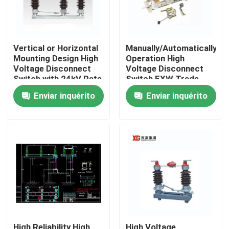
Vertical or Horizontal
Manually/Automatically
Mounting Design High
Operation High
Voltage Disconnect
Voltage Disconnect
Switch with 24kV Rate
Switch EXW Trade
Voltage
Terms Product
Enviar inquérito
Enviar inquérito
Casa
Produtos
Sobre nós
High Reliability High
High Voltage