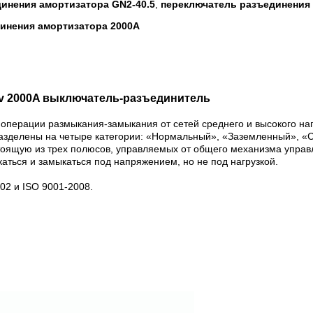
инения амортизатора GN2-40.5
переключатель разъединения 
,
инения амортизатора 2000A
.5kv 2000A выключатель-разъединитель
 операции размыкания-замыкания от сетей среднего и высокого нап
 разделены на четыре категории: «Нормальный», «Заземленный», 
оящую из трех полюсов, управляемых от общего механизма управл
аться и замыкаться под напряжением, но не под нагрузкой.
02 и ISO 9001-2008.