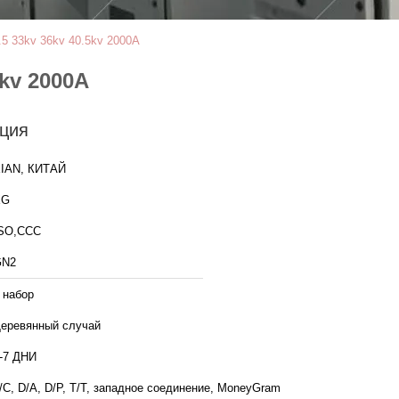
5 33kv 36kv 40.5kv 2000A
kv 2000A
ция
IAN, КИТАЙ
XG
SO,CCC
GN2
 набор
еревянный случай
-7 ДНИ
/C, D/A, D/P, T/T, западное соединение, MoneyGram