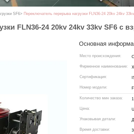
грузки SF6
>
Переключатель перерыва нагрузки FLN36-24 20kv 24kv 33k
зки FLN36-24 20kv 24kv 33kv SF6 с 
Основная информа
Место происхождения:
С
Фирменное наименование:
Сертификация:
I
Номер модели:
F
Количество мин заказа:
1
Цена:
U
Упаковывая детали:
Д
Время доставки:
3