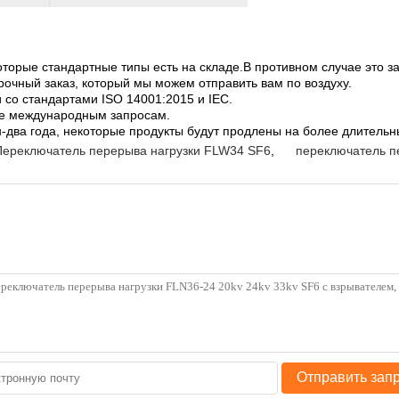
оторые стандартные типы есть на складе.В противном случае это за
рочный заказ, который мы можем отправить вам по воздуху.
и со стандартами ISO 14001:2015 и IEC.
ее международным запросам.
н-два года, некоторые продукты будут продлены на более длительн
Переключатель перерыва нагрузки FLW34 SF6
,
переключатель п
Отправить зап