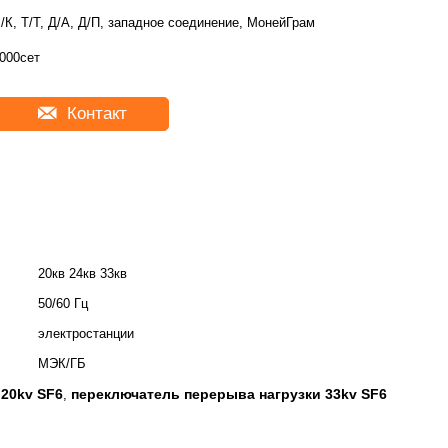
/К, Т/Т, Д/А, Д/П, западное соединение, МонейГрам
000сет
Контакт
20кв 24кв 33кв
50/60 Гц
электростанции
МЭК/ГБ
20kv SF6
переключатель перерыва нагрузки 33kv SF6
,