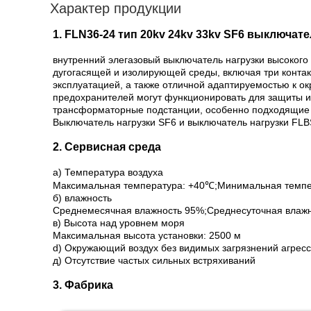
Характер продукции
1. FLN36-24 тип 20kv 24kv 33kv SF6 выключа
внутренний элегазовый выключатель нагрузки высокого
дугогасящей и изолирующей среды, включая три конта
эксплуатацией, а также отличной адаптируемостью к о
предохранителей могут функционировать для защиты и
трансформаторные подстанции, особенно подходящие 
Выключатель нагрузки SF6 и выключатель нагрузки FLB
2. Сервисная среда
а) Температура воздуха
Максимальная температура: +40℃;Минимальная темпе
б) влажность
Среднемесячная влажность 95%;Среднесуточная влажн
в) Высота над уровнем моря
Максимальная высота установки: 2500 м
d) Окружающий воздух без видимых загрязнений агресс
д) Отсутствие частых сильных встряхиваний
3. Фабрика