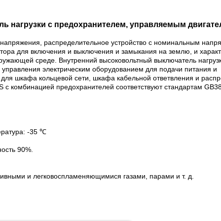
тель нагрузки с предохранителем, управляемым двигат
 напряжения, распределительное устройство с номинальным напряж
ктора для включения и выключения и замыкания на землю, и харак
кружающей среде. Внутренний высоковольтный выключатель нагруз
 управления электрическим оборудованием для подачи питания и
для шкафа кольцевой сети, шкафа кабельной ответвления и расп
S с комбинацией предохранителей соответствуют стандартам GB380
ратура: -35 ℃
ость 90%.
ивными и легковоспламеняющимися газами, парами и т. д.