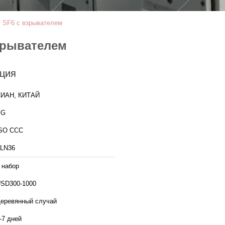
v SF6 с взрывателем
взрывателем
ция
ИАН, КИТАЙ
XG
SO CCC
LN36
 набор
SD300-1000
еревянный случай
-7 дней