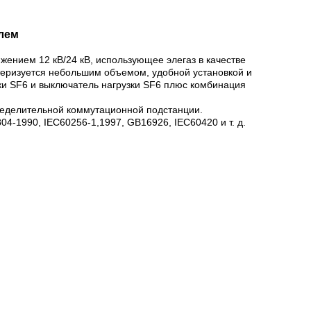
елем
ением 12 кВ/24 кВ, использующее элегаз в качестве
теризуется небольшим объемом, удобной установкой и
ки SF6 и выключатель нагрузки SF6 плюс комбинация
ределительной коммутационной подстанции.
4-1990, IEC60256-1,1997, GB16926, IEC60420 и т. д.