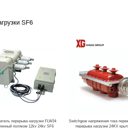
грузки SF6
атель перерыва нагрузки FLW34
Switchgear напряжения тока пер
ленный поляком 12kv 24kv SF6
перерыва нагрузки 24KV крыт