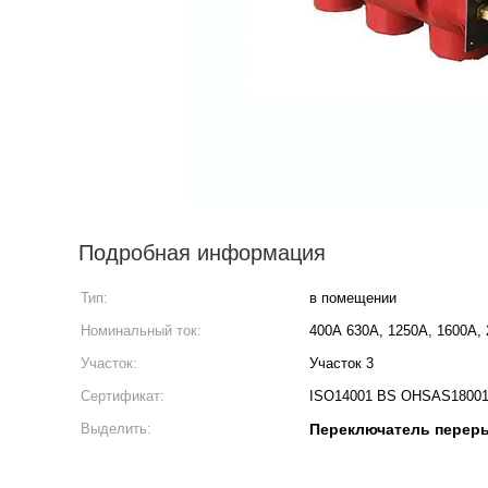
Подробная информация
Тип:
в помещении
Номинальный ток:
400А 630А, 1250А, 1600А,
Участок:
Участок 3
Сертификат:
ISO14001 BS OHSAS1800
Выделить:
Переключатель переры