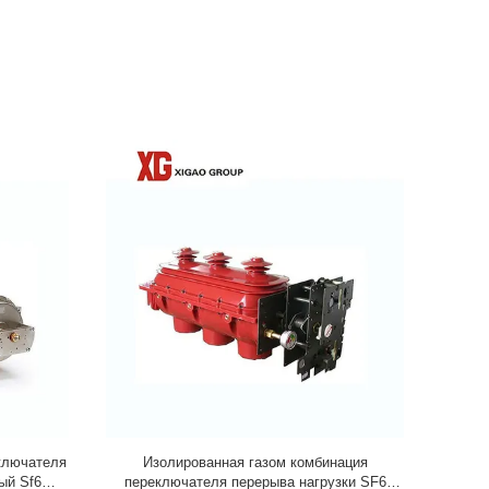
еключателя
Изолированная газом комбинация
Крытое выс
ый Sf6
переключателя перерыва нагрузки SF6
перер