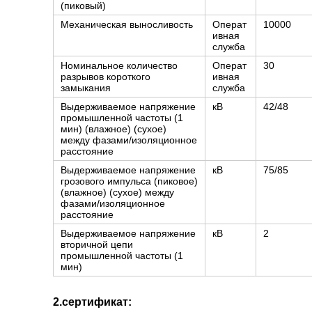
(пиковый)
Механическая выносливость
Операт
10000
ивная
служба
Номинальное количество
Операт
30
разрывов короткого
ивная
замыкания
служба
Выдерживаемое напряжение
кВ
42/48
промышленной частоты (1
мин) (влажное) (сухое)
между фазами/изоляционное
расстояние
Выдерживаемое напряжение
кВ
75/85
грозового импульса (пиковое)
(влажное) (сухое) между
фазами/изоляционное
расстояние
Выдерживаемое напряжение
кВ
2
вторичной цепи
промышленной частоты (1
мин)
2.сертификат: