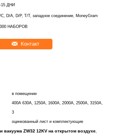
-15 ДНИ
/C, D/A, D/P, T/T, западное соединение, MoneyGram
2000 НАБОРОВ
Контакт
в помещении
400А 630А, 1250А, 1600А, 2000А, 2500А, 3150А,
3
оцинкованный лист и комплектующие
и вакуума ZW32 12KV на открытом воздухе
,