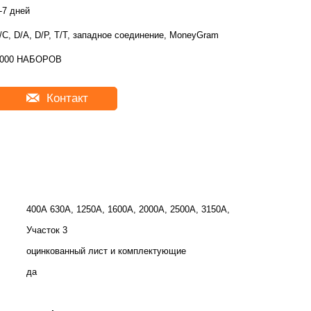
-7 дней
/C, D/A, D/P, T/T, западное соединение, MoneyGram
2000 НАБОРОВ
Контакт
400А 630А, 1250А, 1600А, 2000А, 2500А, 3150А,
Участок 3
оцинкованный лист и комплектующие
да