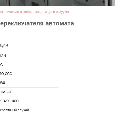
реключателя автомата защити цепи вакуума
переключателя автомата
ция
IAN
XG
SO,CCC
ZW8
1 НАБОР
SD200-1000
еревянный случай