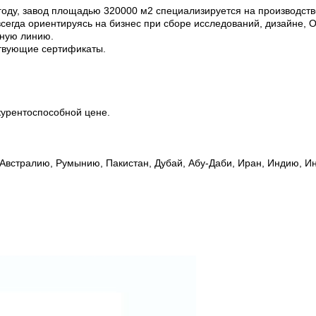
93 году, завод площадью 320000 м2 специализируется на производс
всегда ориентируясь на бизнес при сборе исследований, дизайне, 
нную линию.
ствующие сертификаты.
курентоспособной цене.
, Австралию, Румынию, Пакистан, Дубай, Абу-Даби, Иран, Индию, 