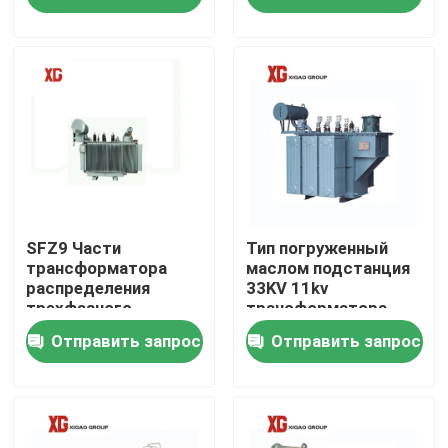
маслопогруженный
Путешествие фабрики
Проверка качества
Свяжитесь мы
Спросите цитату
SFZ9 Части
Тип погруженный
трансформатора
маслом подстанция
распределения
33KV 11kv
трехфазного
трансформатора
Переключатель перерыва нагрузки воздуха
переменного
высоковольтная
Отправить запрос
Отправить запрос
трансформатора
Переключатель перерыва нагрузки SF6
Свитчгеар распределения силы