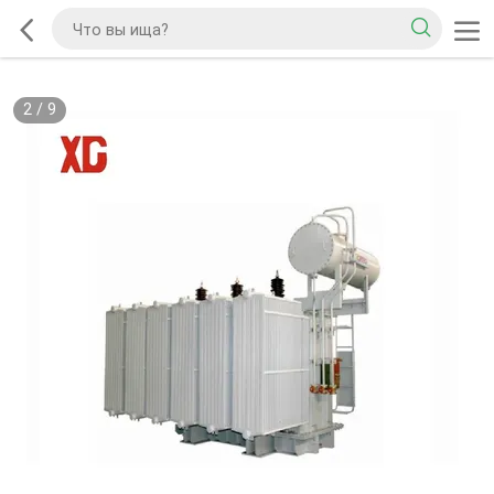
2
/
9