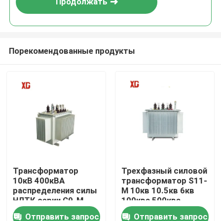
Продолжать
Порекомендованные продукты
Дом
Трансформатор
Трехфазный силовой
10кВ 400кВА
трансформатор S11-
Продукты
распределения силы
M 10кв 10.5кв 6кв
НЛТК серии С9-М
100ква 500ква
полностью
100ква масляный
Отправить запрос
Отправить запрос
О нас
загерметизированный
погруженный