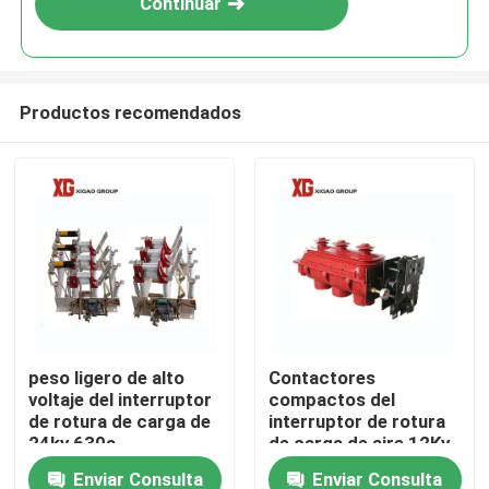
Continuar
Productos recomendados
Hogar
peso ligero de alto
Contactores
voltaje del interruptor
compactos del
Productos
de rotura de carga de
interruptor de rotura
24kv 630a
de carga de aire 12Kv
del IEC 60265 tres
Enviar Consulta
Enviar Consulta
Sobre nosotros