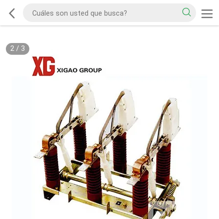
2
/
3