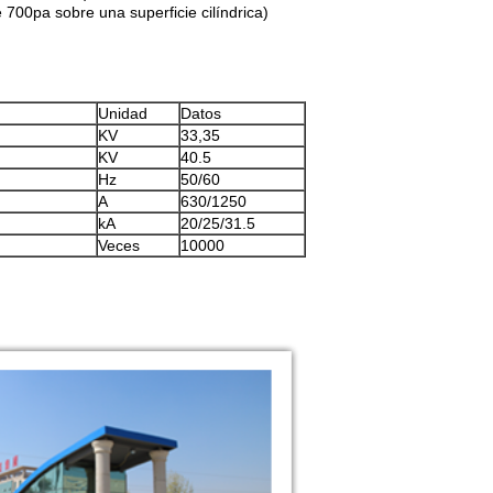
 700pa sobre una superficie cilíndrica)
Unidad
Datos
KV
33,35
KV
40.5
Hz
50/60
A
630/1250
kA
20/25/31.5
Veces
10000