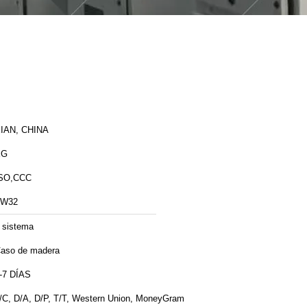
IAN, CHINA
XG
SO,CCC
ZW32
 sistema
aso de madera
-7 DÍAS
/C, D/A, D/P, T/T, Western Union, MoneyGram