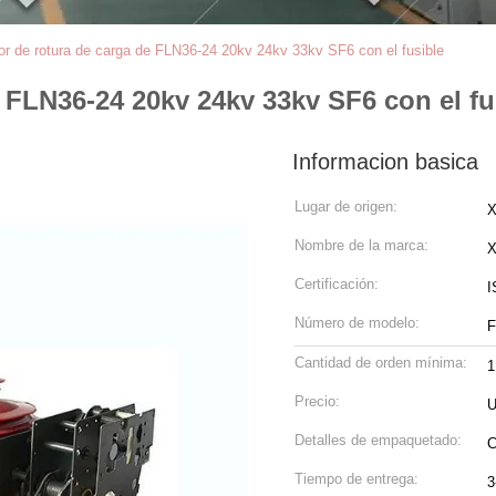
tor de rotura de carga de FLN36-24 20kv 24kv 33kv SF6 con el fusible
e FLN36-24 20kv 24kv 33kv SF6 con el fu
Informacion basica
Lugar de origen:
X
Nombre de la marca:
Certificación:
I
Número de modelo:
F
Cantidad de orden mínima:
1
Precio:
U
Detalles de empaquetado:
C
Tiempo de entrega:
3