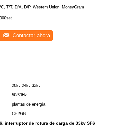
/C, T/T, D/A, D/P, Western Union, MoneyGram
000set
Contactar ahora
20kv 24kv 33kv
50/60Hz
plantas de energía
CEI/GB
F6
interruptor de rotura de carga de 33kv SF6
,