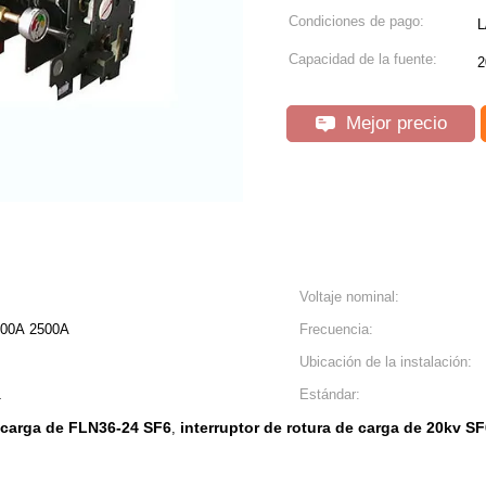
Condiciones de pago:
L
Capacidad de la fuente:
2
Mejor precio
Voltaje nominal:
000A 2500A
Frecuencia:
Ubicación de la instalación:
1
Estándar:
e carga de FLN36-24 SF6
interruptor de rotura de carga de 20kv S
,