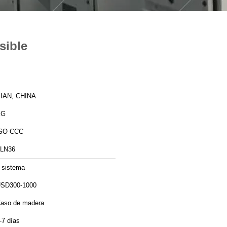
sible
IAN, CHINA
XG
SO CCC
LN36
 sistema
SD300-1000
aso de madera
-7 días