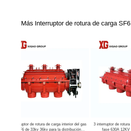
Más Interruptor de rotura de carga SF6
ior del gas
3 interruptor de rotura de carga interior de la
FLW34 poste
ibución
fase 630A 12KV 10KV SF6 libras