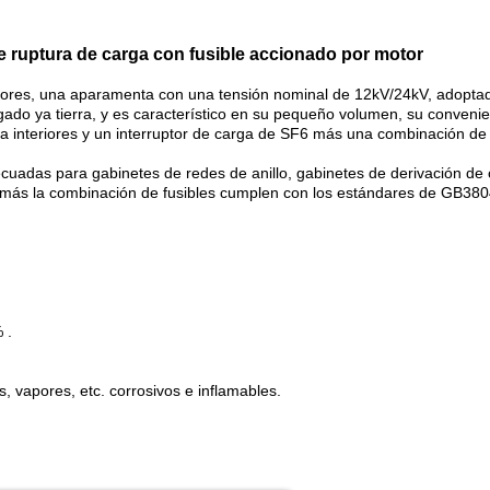
de ruptura de carga con fusible accionado por motor
eriores, una aparamenta con una tensión nominal de 12kV/24kV, adopta
gado ya tierra, y es característico en su pequeño volumen, su convenie
ra interiores y un interruptor de carga de SF6 más una combinación de 
uadas para gabinetes de redes de anillo, gabinetes de derivación de 
LBS más la combinación de fusibles cumplen con los estándares de GB
 .
 vapores, etc. corrosivos e inflamables.