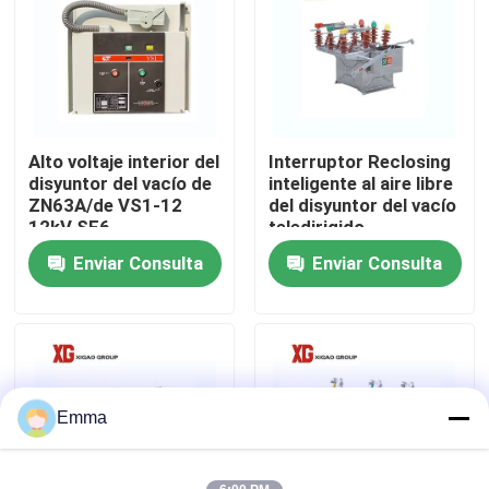
Viaje de la fábrica
Control de calidad
Alto voltaje interior del
Interruptor Reclosing
disyuntor del vacío de
inteligente al aire libre
Éntrenos en contacto con
ZN63A/de VS1-12
del disyuntor del vacío
12kV SF6
teledirigido
Enviar Consulta
Enviar Consulta
Pida una cita
Interruptor de rotura de carga de aire
Interruptor de rotura de carga SF6
Emma
Dispositivo de distribución de la distribución de poder