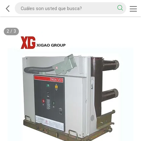
2
/
3