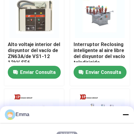
Viaje de la fábrica
Control de calidad
Alto voltaje interior del
Interruptor Reclosing
disyuntor del vacío de
inteligente al aire libre
Éntrenos en contacto con
ZN63A/de VS1-12
del disyuntor del vacío
12kV SF6
teledirigido
Enviar Consulta
Enviar Consulta
Pida una cita
Interruptor de rotura de carga de aire
Interruptor de rotura de carga SF6
Emma
Dispositivo de distribución de la distribución de poder