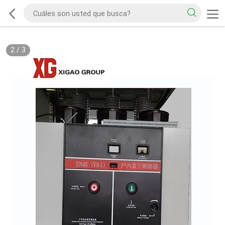
2
/
3