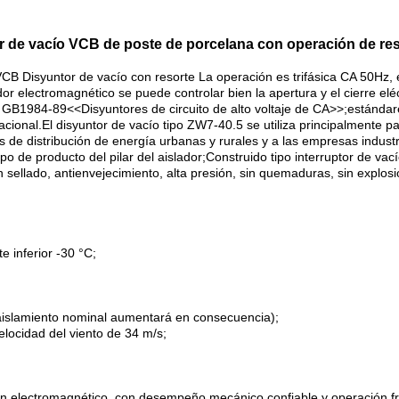
r de vacío VCB de poste de porcelana con operación de re
 Disyuntor de vacío con resorte La operación es trifásica CA 50Hz, el 
dor electromagnético se puede controlar bien la apertura y el cierre e
 GB1984-89<<Disyuntores de circuito de alto voltaje de CA>>;estándar
cional.El disyuntor de vacío tipo ZW7-40.5 se utiliza principalmente pa
des de distribución de energía urbanas y rurales y a las empresas indust
po de producto del pilar del aislador;Construido tipo interruptor de vací
n sellado, antienvejecimiento, alta presión, sin quemaduras, sin explosio
e inferior -30 °C;
de aislamiento nominal aumentará en consecuencia);
elocidad del viento de 34 m/s;
 electromagnético, con desempeño mecánico confiable y operación frec