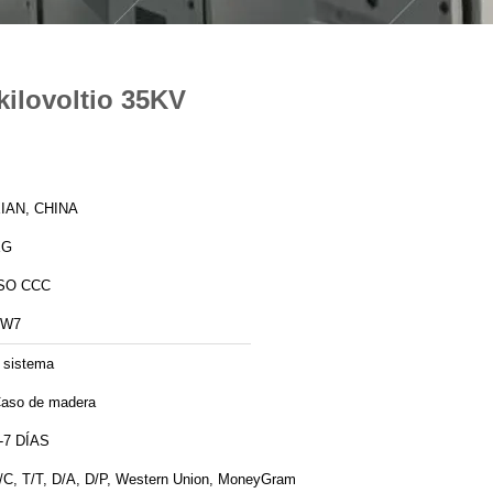
kilovoltio 35KV
IAN, CHINA
XG
SO CCC
ZW7
 sistema
aso de madera
-7 DÍAS
/C, T/T, D/A, D/P, Western Union, MoneyGram