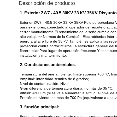
Descripción de producto
1. Exterior ZW7 - 40.5 30KV 33 KV 35KV Disyunto
Exterior ZW7 - 40.5 30KV 33 KV 35KV Polo de porcelana VCB
para exteriores, conectado al operador de resorte o actua
cerrar manualmente.El rendimiento del diseño cumple con
alto voltaje>>;Normas de la Comisión Electrotécnica Interna
energía al aire libre de 35 kV. También se aplica a las re
protección contra cortocircuitos.La estructura general del ti
florero pilar.Para lugar de operación frecuente.Y tiene bue
instalación y mantenimiento.
2. Condiciones ambientales:
Temperatura del aire ambiente: límite superior +50 °C, límit
Amplitud: intensidad sísmica de 8 grados;
Nivel de contaminación: Nivel III;
Gran diferencia de temperatura diaria: no más de 35 °C.
Altitud: ≤3000m (si se va a aumentar la altitud, el nivel 
Presión del viento: no más de 700 Pa (equivalente a una v
3. función principal:
Puede ser equipado con resorte o mecanismo de operación