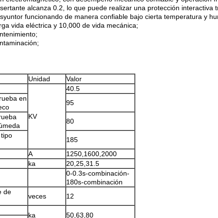
ertante alcanza 0.2, lo que puede realizar una protección interactiva tr
isyuntor funcionando de manera confiable bajo cierta temperatura y h
arga vida eléctrica y 10,000 de vida mecánica;
ntenimiento;
ontaminación;
Unidad
Valor
40.5
rueba en
95
eco
KV
rueba
80
úmeda
tipo
185
A
1250,1600,2000
ka
20,25,31.5
0-0.3s-combinación-
180s-combinación
e de
veces
12
ka
50,63,80