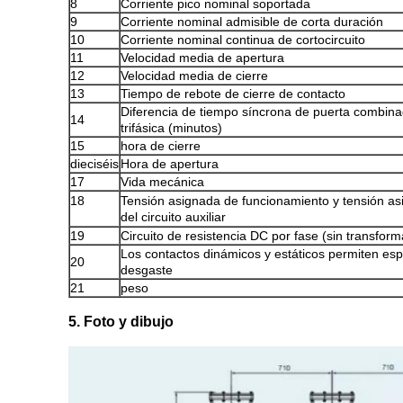
8
Corriente pico nominal soportada
9
Corriente nominal admisible de corta duración
10
Corriente nominal continua de cortocircuito
11
Velocidad media de apertura
12
Velocidad media de cierre
13
Tiempo de rebote de cierre de contacto
Diferencia de tiempo síncrona de puerta combin
14
trifásica (minutos)
15
hora de cierre
dieciséis
Hora de apertura
17
Vida mecánica
18
Tensión asignada de funcionamiento y tensión a
del circuito auxiliar
19
Circuito de resistencia DC por fase (sin transfor
Los contactos dinámicos y estáticos permiten es
20
desgaste
21
peso
5. Foto y dibujo