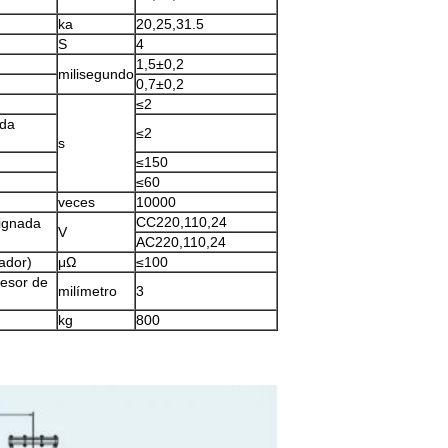
ka
20,25,31.5
S
4
1,5±0,2
milisegundo
0,7±0,2
≤2
ada
≤2
s
≤150
≤60
veces
10000
CC220,110,24
signada
V
AC220,110,24
mador)
μΩ
≤100
pesor de
milímetro
3
kg
800