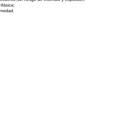
ifásica;
umedad.