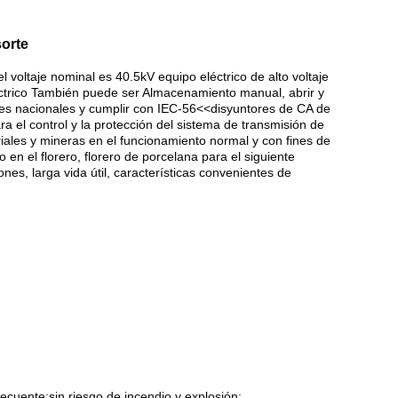
sorte
voltaje nominal es 40.5kV equipo eléctrico de alto voltaje
léctrico También puede ser Almacenamiento manual, abrir y
es nacionales y cumplir con IEC-56<<disyuntores de CA de
ra el control y la protección del sistema de transmisión de
riales y mineras en el funcionamiento normal y con fines de
o en el florero, florero de porcelana para el siguiente
nes, larga vida útil, características convenientes de
uente;sin riesgo de incendio y explosión;