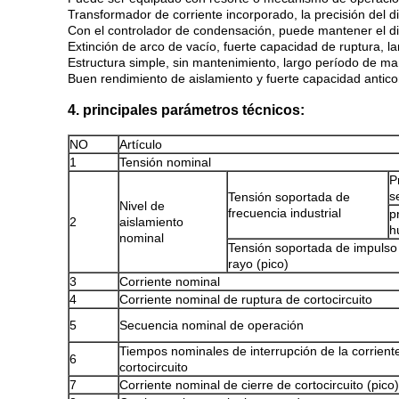
Transformador de corriente incorporado, la precisión del dis
Con el controlador de condensación, puede mantener el d
Extinción de arco de vacío, fuerte capacidad de ruptura, l
Estructura simple, sin mantenimiento, largo período de ma
Buen rendimiento de aislamiento y fuerte capacidad antic
4. principales parámetros técnicos:
NO
Artículo
1
Tensión nominal
P
s
Tensión soportada de
Nivel de
frecuencia industrial
p
2
aislamiento
h
nominal
Tensión soportada de impulso 
rayo (pico)
3
Corriente nominal
4
Corriente nominal de ruptura de cortocircuito
5
Secuencia nominal de operación
Tiempos nominales de interrupción de la corrient
6
cortocircuito
7
Corriente nominal de cierre de cortocircuito (pico)