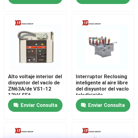
Viaje de la fábrica
Control de calidad
Éntrenos en contacto con
Pida una cita
Alto voltaje interior del
Interruptor Reclosing
disyuntor del vacío de
inteligente al aire libre
ZN63A/de VS1-12
del disyuntor del vacío
12kV SF6
teledirigido
Interruptor de rotura de carga de aire
Enviar Consulta
Enviar Consulta
Interruptor de rotura de carga SF6
Dispositivo de distribución de la distribución de poder