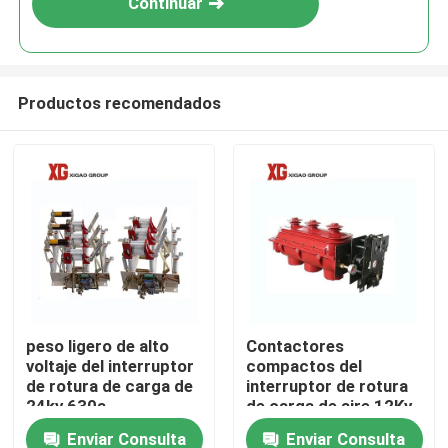
Continuar
Productos recomendados
Hogar
peso ligero de alto
Contactores
voltaje del interruptor
compactos del
Productos
de rotura de carga de
interruptor de rotura
24kv 630a
de carga de aire 12Kv
del IEC 60265 tres
Enviar Consulta
Enviar Consulta
Sobre nosotros