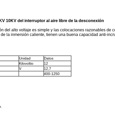
KV 10KV del interruptor al aire libre de la desconexión
ión del alto voltaje es simple y las colocaciones razonables de c
e la inmersión caliente, tienen una buena capacidad anti-incrus
Unidad
Datos
Kilovoltio
12
V
12,7
400-1250
e.