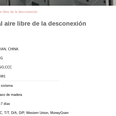
re libre de la desconexión
l aire libre de la desconexión
IAN, CHINA
XG
SO,CCC
GW1
 sistema
aso de madera
-7 días
C, T/T, D/A, D/P, Western Union, MoneyGram