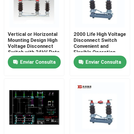
Vertical or Horizontal
2000 Life High Voltage
Mounting Design High
Disconnect Switch
Voltage Disconnect
Convenient and
Switch with 24kV Rate
Flexible Operation
Voltage
Enviar Consulta
Enviar Consulta
Hogar
Productos
Sobre nosotros