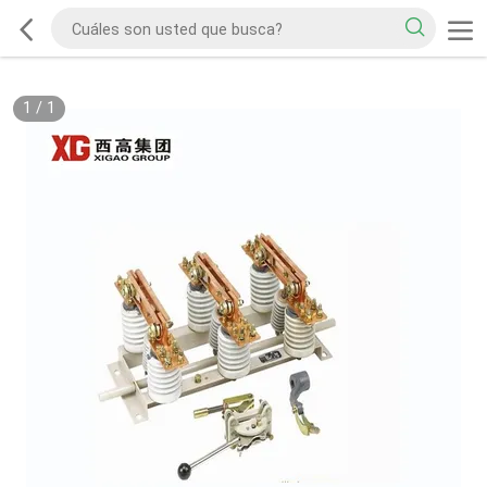
1
/
1