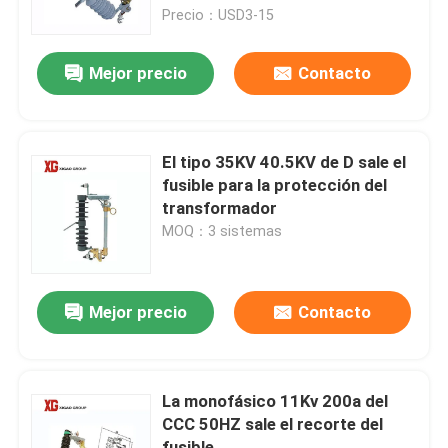
Precio：USD3-15
Viaje de la fábrica
Mejor precio
Contacto
Control de calidad
El tipo 35KV 40.5KV de D sale el
Éntrenos en contacto con
fusible para la protección del
transformador
MOQ：3 sistemas
Pida una cita
Interruptor de rotura de carga de aire
Mejor precio
Contacto
Interruptor de rotura de carga SF6
La monofásico 11Kv 200a del
CCC 50HZ sale el recorte del
Dispositivo de distribución de la distribución de poder
fusible