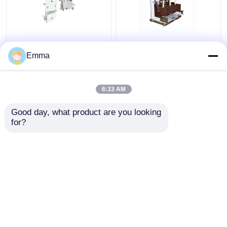
Disyuntor del vacío
Disyuntor de alto
40.5KV
voltaje del vacío
Emma
6:33 AM
Mejor precio
Mejor precio
Good day, what product are you looking 
for?
Contacto
Contacto
Vea más
Inicio
Mapa del Sitio
Contactar Ahora
Desktop Site
Mapa del Sitio
Privacy Policy