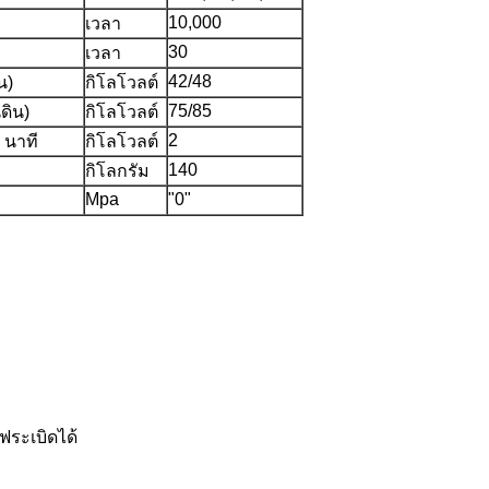
10,000
เวลา
30
เวลา
42/48
น)
กิโลโวลต์
75/85
ดิน)
กิโลโวลต์
2
 นาที
กิโลโวลต์
140
กิโลกรัม
Mpa
"0"
ฟระเบิดได้