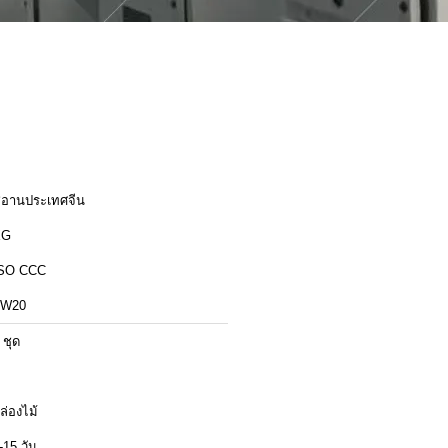
ีอานประเทศจีน
XG
SO CCC
ZW20
 ชุด
ล่องไม้
-15 วัน