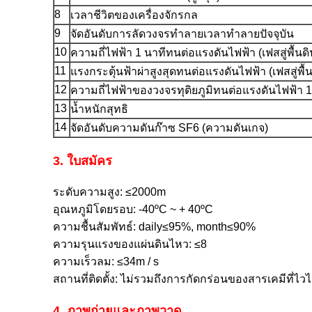
8
เวลาชีวิตของเครื่องจักรกล
9
จัดอันดับการลัดวงจรทำลายเวลาทำลายปัจจุบัน
10
ความถี่ไฟฟ้า 1 นาทีทนต่อแรงดันไฟฟ้า (เฟสสู่พื้นดิ
11
แรงกระตุ้นฟ้าผ่าสูงสุดทนต่อแรงดันไฟฟ้า (เฟสสู่พื้น
12
ความถี่ไฟฟ้าของวงจรทุติยภูมิทนต่อแรงดันไฟฟ้า 1
13
น้ำหนักสุทธิ
14
จัดอันดับความดันก๊าซ SF6 (ความดันเกจ)
3. ใบสมัคร
ระดับความสูง: ≤2000m
อุณหภูมิโดยรอบ: -40ºC ~ + 40ºC
ความชื้นสัมพัทธ์: daily≤95%, month≤90%
ความรุนแรงของแผ่นดินไหว: ≤8
ความเร็วลม: ≤34m / s
สถานที่ติดตั้ง: ไม่รวมถึงการกัดกร่อนของสารเคมีที่ไวไ
4. ภาพถ่ายและภาพวาด