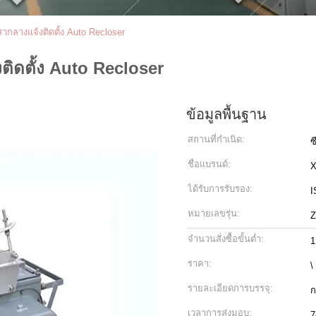
กลางแจ้งติดตั้ง Auto Recloser
ิดตั้ง Auto Recloser
ข้อมูลพื้นฐาน
สถานที่กำเนิด:
ซ
ชื่อแบรนด์:
ได้รับการรับรอง:
I
หมายเลขรุ่น:
จำนวนสั่งซื้อขั้นต่ำ:
1
ราคา:
\
รายละเอียดการบรรจุ:
ก
เวลาการส่งมอบ:
7