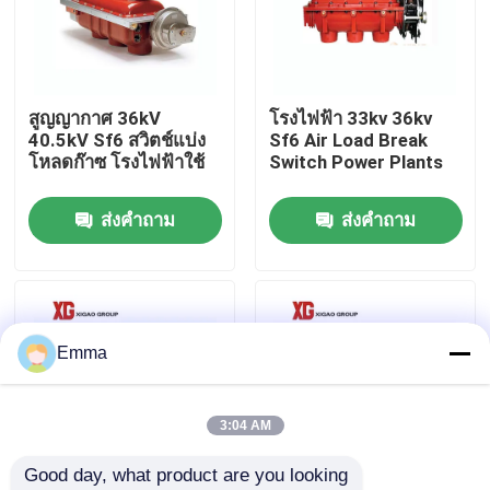
ทัวร์โรงงาน
สูญญากาศ 36kV
โรงไฟฟ้​​า 33kv 36kv
ควบคุมคุณภาพ
40.5kV Sf6 สวิตช์แบ่ง
Sf6 Air Load Break
โหลดก๊าซ โรงไฟฟ้าใช้
Switch Power Plants
ติดต่อเรา
ส่งคำถาม
ส่งคำถาม
ขอใบเสนอราคา
สวิตช์แบ่งโหลดอากาศ
Emma
สวิตช์แบ่งโหลด SF6
3:04 AM
Good day, what product are you looking 
สวิตช์จ่ายไฟ