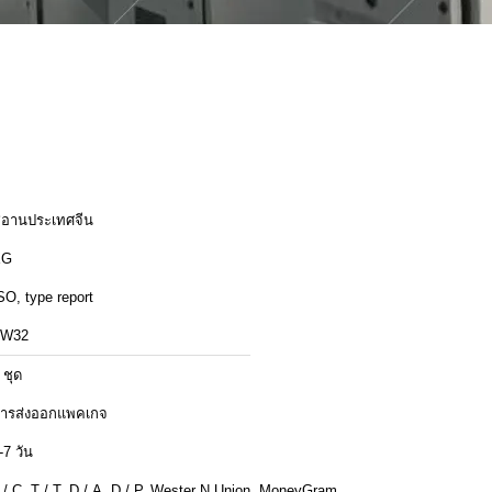
ีอานประเทศจีน
XG
SO, type report
ZW32
 ชุด
ารส่งออกแพคเกจ
-7 วัน
 / C, T / T, D / A, D / P, Wester N Union, MoneyGram