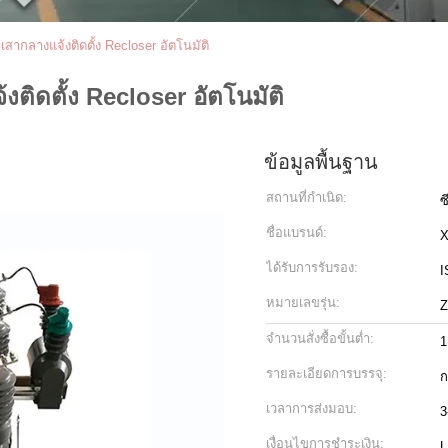
กลางแจ้งติดตั้ง Recloser อัตโนมัติ
ิดตั้ง Recloser อัตโนมัติ
ข้อมูลพื้นฐาน
สถานที่กำเนิด:
ซ
ชื่อแบรนด์:
ได้รับการรับรอง:
I
หมายเลขรุ่น:
จำนวนสั่งซื้อขั้นต่ำ:
1
รายละเอียดการบรรจุ:
ก
เวลาการส่งมอบ:
3
เงื่อนไขการชำระเงิน:
L