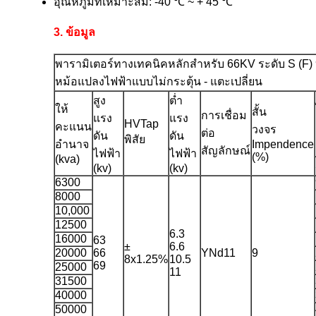
อุณหภูมิที่เหมาะสม: -40 ℃ ~ + 45 ℃
3. ข้อมูล
พารามิเตอร์ทางเทคนิคหลักสำหรับ 66KV ระดับ S (F) 9, 
หม้อแปลงไฟฟ้าแบบไม่กระตุ้น - แตะเปลี่ยน
สูง
ต่ำ
ให้
สั้น
การเชื่อม
แรง
แรง
HVTap
คะแนน
วงจร
ต่อ
ดัน
ดัน
พิสัย
อำนาจ
Impendence
สัญลักษณ์
ไฟฟ้า
ไฟฟ้า
(%)
(kva)
(kv)
(kv)
6300
8000
10,000
12500
6.3
16000
63
±
6.6
20000
66
YNd11
9
8x1.25%
10.5
69
25000
11
31500
40000
50000