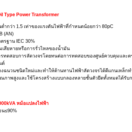
Oil Type Power Transformer
ต่ำกว่า 1.5 เท่าของแรงดันไฟฟ้าที่กำหนดน้อยกว่า 80pC
dB (AN)
ามาตรฐาน IEC 30%
วามเสียหายหรือการรั่วไหลของน้ำมัน
านการทดสอบการลัดวงจรโดยทนต่อการทดสอบของศูนย์ควบคุมและต
ด์
ฉนวนชนิดใหม่และทำให้ต้านทานไฟฟ้าลัดวงจรได้ดีแกนเหล็กทำจ
ุณภาพสูงและใช้โครงสร้างแบบกลองหลายชั้นตัวยึดทั้งหมดได้รับกา
000kVA หม้อแปลงไฟฟ้า
ดือน≤90%