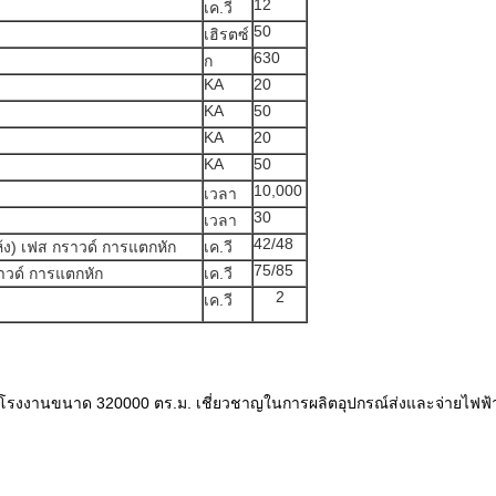
12
เค.วี
50
เฮิรตซ์
630
ก
KA
20
KA
50
KA
20
KA
50
10,000
เวลา
30
เวลา
42/48
แห้ง) เฟส กราวด์ การแตกหัก
เค.วี
75/85
ราวด์ การแตกหัก
เค.วี
2
เค.วี
93 โรงงานขนาด 320000 ตร.ม. เชี่ยวชาญในการผลิตอุปกรณ์ส่งและจ่ายไฟฟ้าแร