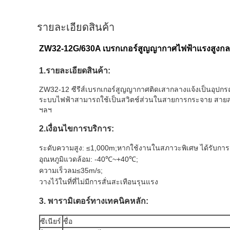
รายละเอียดสินค้า
ZW32-12G/630A เบรกเกอร์สูญญากาศไฟฟ้าแรงสูงกล
1.รายละเอียดสินค้า:
ZW32-12 ซีรีส์เบรกเกอร์สูญญากาศติดเสากลางแจ้งเป็นอุป
ระบบไฟฟ้าสามารถใช้เป็นสวิตช์ส่วนในสายการกระจาย สายสา
ฯลฯ
2.เงื่อนไขการบริการ:
ระดับความสูง: ≤1,000m;หากใช้งานในสภาวะพิเศษ ได้รับการอ
อุณหภูมิแวดล้อม: -40℃
~+40℃;
ความเร็วลม≤35m/s;
วางไว้ในที่ที่ไม่มีการสั่นสะเทือนรุนแรง
3. พารามิเตอร์ทางเทคนิคหลัก:
ซีเนียร์
ชื่อ