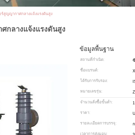
ร์สูญญากาศกลางแจ้งแรงดันสูง
ศกลางแจ้งแรงดันสูง
ข้อมูลพื้นฐาน
สถานที่กำเนิด:
ซ
ชื่อแบรนด์:
ได้รับการรับรอง:
I
หมายเลขรุ่น:
จำนวนสั่งซื้อขั้นต่ำ:
1
ราคา:
U
รายละเอียดการบรรจุ:
ก
เวลาการส่งมอบ:
3