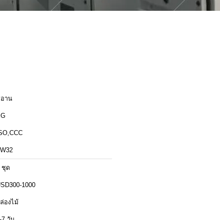
ีอาน
XG
SO,CCC
ZW32
 ชุด
SD300-1000
ล่องไม้
-7 วัน