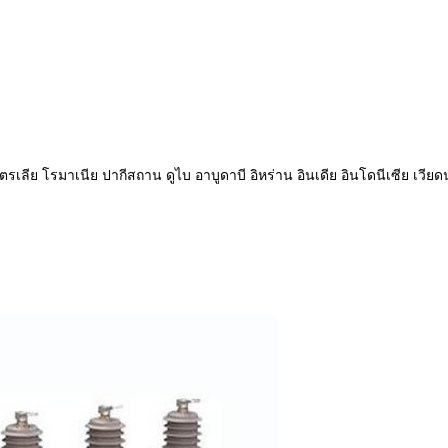
เตรเลีย โรมาเนีย ปากีสถาน ดูไบ อาบูดาบี อิหร่าน อินเดีย อินโดนีเซีย เว