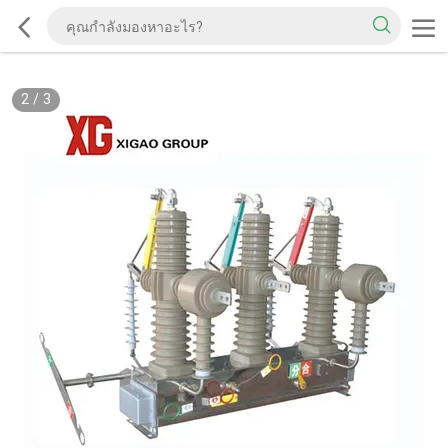
2
/
3