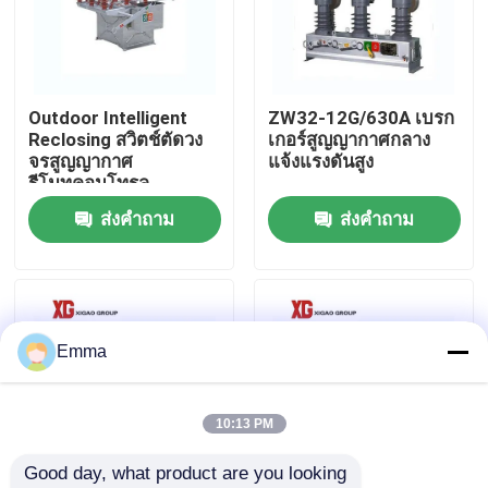
ทัวร์โรงงาน
Outdoor Intelligent
ZW32-12G/630A เบรก
ควบคุมคุณภาพ
Reclosing สวิตช์ตัดวง
เกอร์สูญญากาศกลาง
จรสูญญากาศ
แจ้งแรงดันสูง
รีโมทคอนโทรล
ติดต่อเรา
ส่งคำถาม
ส่งคำถาม
ขอใบเสนอราคา
สวิตช์แบ่งโหลดอากาศ
Emma
สวิตช์แบ่งโหลด SF6
10:13 PM
Good day, what product are you looking 
สวิตช์จ่ายไฟ