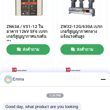
ทัวร์โรงงาน
ZN63A / VS1-12 ใน
ZW32-12G/630A เบรก
ควบคุมคุณภาพ
อาคาร 12kV SF6 เบรก
เกอร์สูญญากาศกลาง
เกอร์สูญญากาศแรงดัน
แจ้งแรงดันสูง
สูง
ติดต่อเรา
ส่งคำถาม
ส่งคำถาม
ขอใบเสนอราคา
สวิตช์แบ่งโหลดอากาศ
Emma
สวิตช์แบ่งโหลด SF6
7:30 PM
Good day, what product are you looking 
สวิตช์จ่ายไฟ