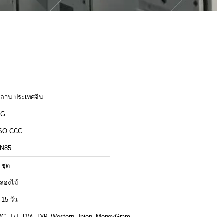
ีอาน ประเทศจีน
XG
SO CCC
N85
 ชุด
ล่องไม้
-15 วัน
/C, T/T, D/A, D/P, Western Union, MoneyGram