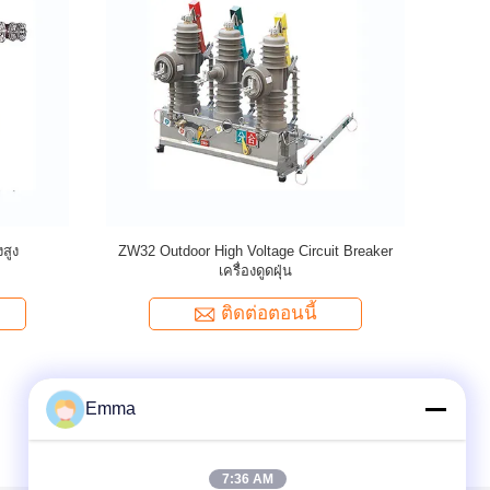
์ตัดวงจรสูญ
ZW32-12G/630A เบรกเกอร์สูญญากาศกลางแจ้ง
ZN39
แรงดันสูง
ติดต่อตอนนี้
Emma
7:36 AM