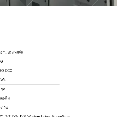
ีอาน ประเทศจีน
XG
SO CCC
GW4
 ชุด
ล่องไม้
-7 วัน
/C, T/T, D/A, D/P, Western Union, MoneyGram