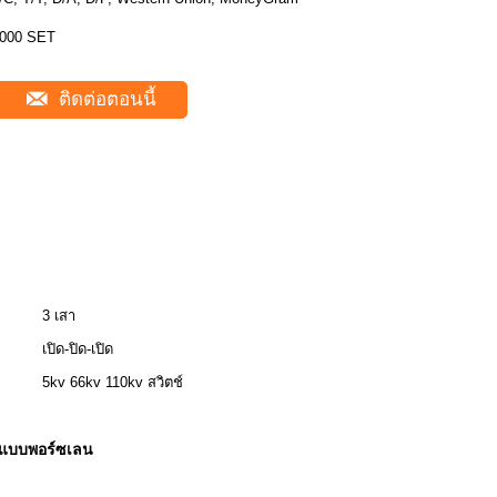
000 SET
ติดต่อตอนนี้
3 เสา
เปิด-ปิด-เปิด
5kv 66kv 110kv สวิตช์
งแบบพอร์ซเลน