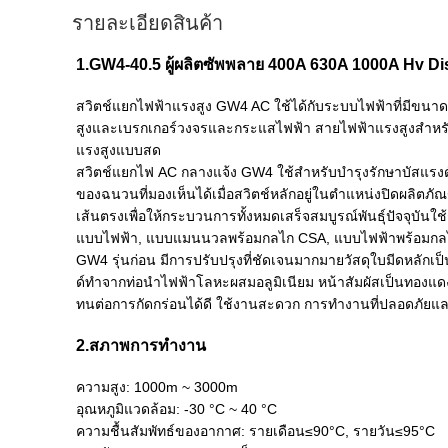
รายละเอียดสินค้า
1.GW4-40.5 ผู้ผลิตซัพพลาย 400A 630A 1000A Hv D
สวิตช์แยกไฟฟ้าแรงสูง GW4 AC ใช้ได้กับระบบไฟฟ้าที่มีขนาด
สูงและเบรกเกอร์วงจรและกระแสไฟฟ้า สายไฟฟ้าแรงสูงสำหรับ
แรงสูงแบบสด
สวิตช์แยกไฟ AC กลางแจ้ง GW4 ใช้สำหรับบำรุงรักษาบัสแรง
ของฉนวนที่มองเห็นได้เมื่อสวิตช์หลักอยู่ในตำแหน่งปิดผลิตภั
เส้นตรงเพื่อให้กระบวนการทั้งหมดเสร็จสมบูรณ์พันธุ์ปัจจุบ
แบบไฟฟ้า, แบบแมนนวลพร้อมกลไก CSA, แบบไฟฟ้าพร้อมกลไก CJ
GW4 รุ่นก่อน มีการปรับปรุงที่ชัดเจนมากมายวัสดุใบมีดหลักเป
ด์ทำจากท่อนำไฟฟ้าโลหะผสมอลูมิเนียม หน้าสัมผัสเป็นทองแดงชุบ
ทนต่อการกัดกร่อนได้ดี ใช้งานสะดวก การทำงานที่ปลอดภัยและ
2.สภาพการทำงาน
ความสูง: 1000m ~ 3000m
อุณหภูมิแวดล้อม: -30 °C ~ 40 °C
ความชื้นสัมพัทธ์ของอากาศ: รายเดือน≤90°C, รายวัน≤95°C