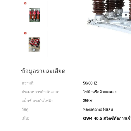
ข้อมูลรายละเอียด
ความถี่:
50/60HZ
ประเภทการดำเนินงาน:
ไฟฟ้าหรือด้วยตนเอง
แม็กซ์ แรงดันไฟฟ้า:
35KV
วัสดุ:
ทองแดง/พอร์ซเลน
เน้น:
GW4-40.5 สวิตช์ตัดการเชื