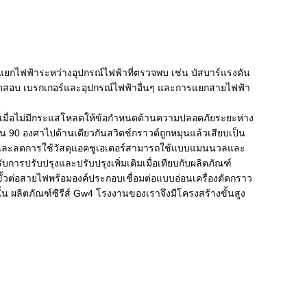
แยกไฟฟ้าระหว่างอุปกรณ์ไฟฟ้าที่ตรวจพบ เช่น บัสบาร์แรงดัน
ทดสอบ เบรกเกอร์และอุปกรณ์ไฟฟ้าอื่นๆ และการแยกสายไฟฟ้า
งเมื่อไม่มีกระแสโหลดให้ข้อกำหนดด้านความปลอดภัยระยะห่าง
ุน 90 องศาไปด้านเดียวกันสวิตช์กราวด์ถูกหมุนแล้วเสียบเป็น
้อมูลและลดการใช้วัสดุแอคชูเอเตอร์สามารถใช้แบบแมนนวลและ
ปรับปรุงและปรับปรุงเพิ่มเติมเมื่อเทียบกับผลิตภัณฑ์
ขั้วต่อสายไฟพร้อมองค์ประกอบเชื่อมต่อแบบอ่อนเครื่องตัดกราว
้น ผลิตภัณฑ์ซีรีส์ Gw4 โรงงานของเราจึงมีโครงสร้างขั้นสูง