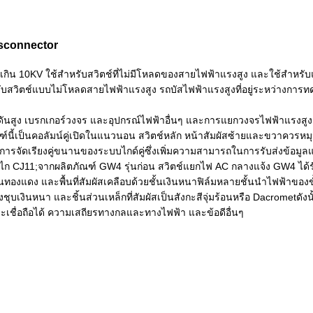
isconnector
เกิน 10KV ใช้สำหรับสวิตช์ที่ไม่มีโหลดของสายไฟฟ้าแรงสูง และใช้สำหรับ
สวิตช์แบบไม่โหลดสายไฟฟ้าแรงสูง รถบัสไฟฟ้าแรงสูงที่อยู่ระหว่างการ
ดันสูง เบรกเกอร์วงจร และอุปกรณ์ไฟฟ้าอื่นๆ และการแยกวงจรไฟฟ้าแรงสู
ณฑ์นี้เป็นคอลัมน์คู่เปิดในแนวนอน สวิตช์หลัก หน้าสัมผัสซ้ายและขวาควรหม
ันใช้การจัดเรียงคู่ขนานของระบบไกด์คู่ซึ่งเพิ่มความสามารถในการรับส่งข
11;จากผลิตภัณฑ์ GW4 รุ่นก่อน สวิตช์แยกไฟ AC กลางแจ้ง GW4 ได้รับการ
็นทองแดง และพื้นที่สัมผัสเคลือบด้วยชั้นเงินหนาฟิล์มหลายชั้นนำไฟฟ้าของ
เงินหนา และชิ้นส่วนเหล็กที่สัมผัสเป็นสังกะสีจุ่มร้อนหรือ Dacrometดังนั
เชื่อถือได้ ความเสถียรทางกลและทางไฟฟ้า และข้อดีอื่นๆ