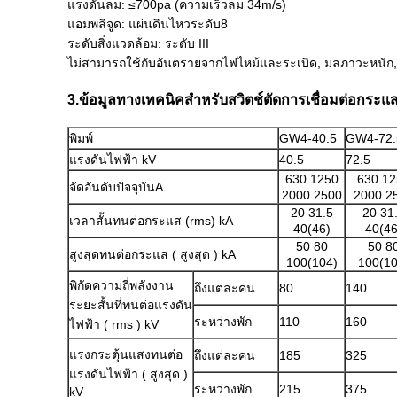
แรงดันลม: ≤700pa (ความเร็วลม 34m/s)
แอมพลิจูด: แผ่นดินไหวระดับ8
ระดับสิ่งแวดล้อม: ระดับ III
ไม่สามารถใช้กับอันตรายจากไฟไหม้และระเบิด, มลภาวะหนัก,
3.ข้อมูลทางเทคนิคสำหรับสวิตช์ตัดการเชื่อมต่อกระแ
พิมพ์
GW4-40.5
GW4-72.
แรงดันไฟฟ้า kV
40.5
72.5
630 1250
630 12
จัดอันดับปัจจุบันA
2000 2500
2000 2
20 31.5
20 31
เวลาสั้นทนต่อกระแส (rms) kA
40(46)
40(46
50 80
50 8
สูงสุดทนต่อกระแส ( สูงสุด ) kA
100(104)
100(10
พิกัดความถี่พลังงาน
ถึงแต่ละคน
80
140
ระยะสั้นที่ทนต่อแรงดัน
ระหว่างพัก
110
160
ไฟฟ้า ( rms ) kV
แรงกระตุ้นแสงทนต่อ
ถึงแต่ละคน
185
325
แรงดันไฟฟ้า ( สูงสุด )
ระหว่างพัก
215
375
kV