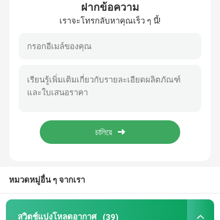
ฝากข้อความ
เราจะโทรกลับหาคุณเร็ว ๆ นี้!
ทัวร์โรงงาน
ควบคุมคุณภาพ
ติดต่อเรา
ขอใบเสนอราคา
สวิตช์แบ่งโหลดอากาศ
หมวดหมู่อื่น ๆ จากเรา
สวิตช์แบ่งโหลด SF6
สวิตช์จ่ายไฟ
สวิตช์แบ่งโหลดอากาศ
(39)