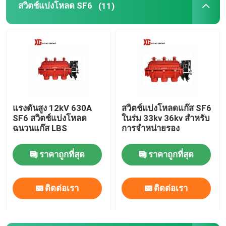
สวิตช์แบ่งโหลด SF6
(11)
HRC ฟิวส์
ดึงฟิวส์ออก
หม้อแปลงไฟฟ้าชนิดน้ำมัน
แรงดันสูง 12kV 630A
สวิตช์แบ่งโหลดแก๊ส SF6
SF6 สวิตช์แบ่งโหลด
ในร่ม 33kv 36kv สำหรับ
หม้อแปลงไฟฟ้าชนิดแห้ง
ฉนวนแก๊ส LBS
การจำหน่ายรอง
สถานีย่อยหม้อแปลงขนาดกะทัดรัด
ราคาถูกที่สุด
ราคาถูกที่สุด
ติดต่อเรา
ติดต่อเรา