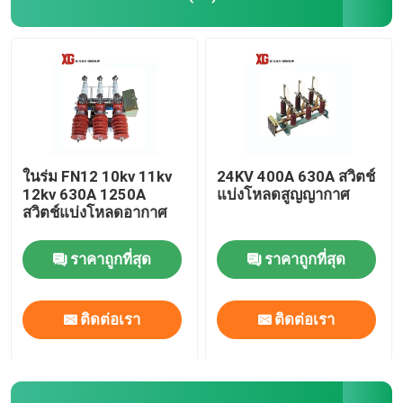
สวิตช์ตัดการเชื่อมต่อไฟฟ้าแรงสูง
เบรกเกอร์สุญญากาศ
SF6 เซอร์กิตเบรกเกอร์
ในร่ม FN12 10kv 11kv
24KV 400A 630A สวิตช์
12kv 630A 1250A
แบ่งโหลดสูญญากาศ
สวิตช์แบ่งโหลดอากาศ
CT หม้อแปลงกระแสไฟฟ้า
ราคาถูกที่สุด
ราคาถูกที่สุด
PT Potential Transformer
ติดต่อเรา
ติดต่อเรา
หน่วยวัดแสง CT PT
อุปกรณ์ป้องกันไฟกระชากสังกะสีออกไซด์