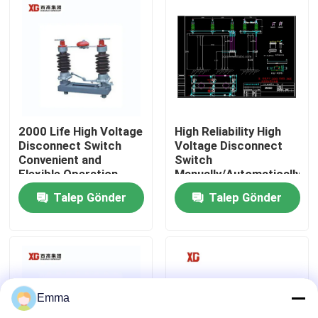
Fabrika turu
Kalite kontrol
Bizimle iletişime geçin
2000 Life High Voltage
High Reliability High
Disconnect Switch
Voltage Disconnect
Convenient and
Switch
Flexible Operation
Manually/Automatically
Bir teklif isteği
Operated 3 Units for 1
Talep Gönder
Talep Gönder
Set EXW Trade Terms
Hava Yükü Kesme Anahtarı
SF6 Yük Ayırıcısı
Emma
Güç Dağıtım Şalt Cihazları