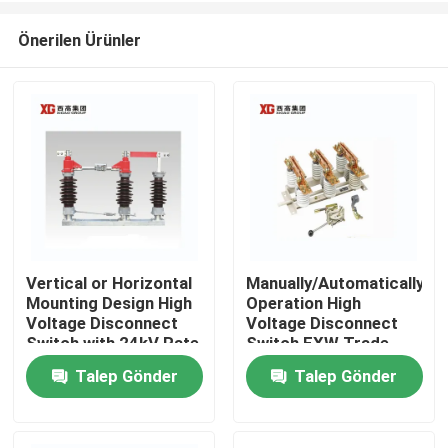
Önerilen Ürünler
Vertical or Horizontal
Manually/Automatically
Mounting Design High
Operation High
Ev
Voltage Disconnect
Voltage Disconnect
Switch with 24kV Rate
Switch EXW Trade
Voltage
Terms Product
Talep Gönder
Talep Gönder
Ürün:% s
Hakkımızda