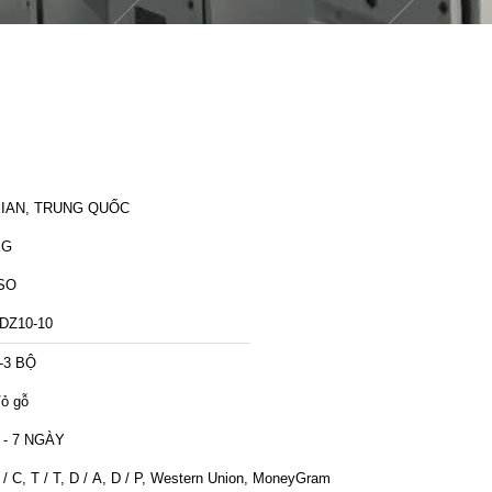
IAN, TRUNG QUỐC
XG
SO
DZ10-10
-3 BỘ
ỏ gỗ
 - 7 NGÀY
 / C, T / T, D / A, D / P, Western Union, MoneyGram