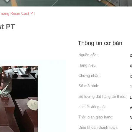
m năng Resin Cast PT
st PT
Thông tin cơ bản
Nguồn gốc:
X
Hàng hiệu:
Chứng nhận:
I
Số mô hình:
J
Số lượng đặt hàng tối thiểu:
1
chi tiết đóng gói:
V
Thời gian giao hàng:
3
Điều khoản thanh toán:
L