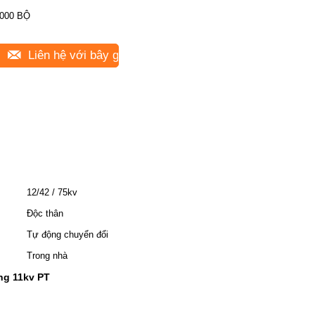
000 BỘ
Liên hệ với bây giờ
12/42 / 75kv
Độc thân
Tự động chuyển đổi
Trong nhà
ng 11kv PT