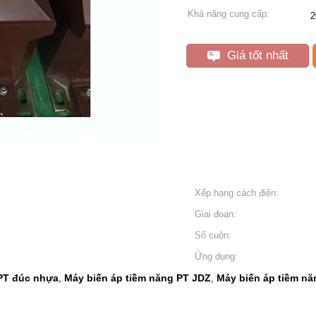
Khả năng cung cấp:
2
Giá tốt nhất
Xếp hạng cách điện:
Giai đoạn:
Số cuộn:
Ứng dụng:
 PT đúc nhựa
Máy biến áp tiềm năng PT JDZ
Máy biến áp tiềm nă
,
,