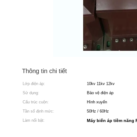
Thông tin chi tiết
Lớp điện áp:
10kv 11kv 12kv
Sử dụng:
Bảo vệ điện áp
Cấu trúc cuộn:
Hình xuyến
Tần số định mức:
50Hz / 60Hz
Làm nổi bật:
Máy biến áp tiềm năng