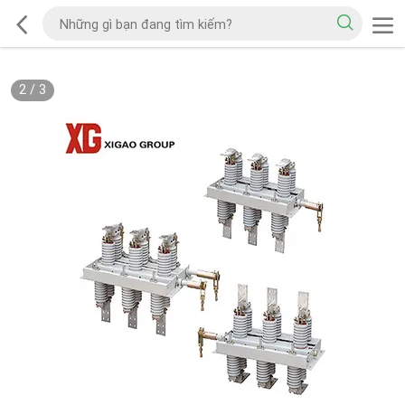
2
/
3