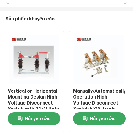
Sản phẩm khuyến cáo
Vertical or Horizontal
Manually/Automatically
Trang Chủ
Mounting Design High
Operation High
Voltage Disconnect
Voltage Disconnect
Switch with 24kV Rate
Switch EXW Trade
Các sản phẩm
Voltage
Terms Product
Gửi yêu cầu
Gửi yêu cầu
Về chúng tôi