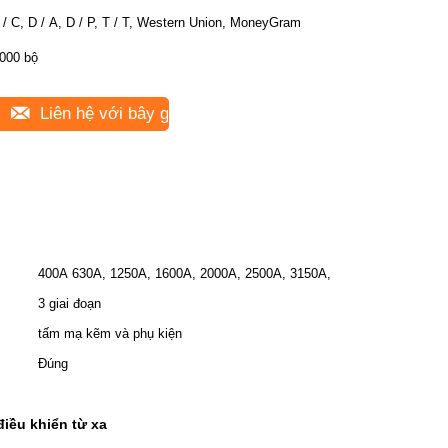
 / C, D / A, D / P, T / T, Western Union, MoneyGram
000 bộ
Liên hệ với bây giờ
400A 630A, 1250A, 1600A, 2000A, 2500A, 3150A,
3 giai đoạn
tấm mạ kẽm và phụ kiện
Đúng
điều khiển từ xa