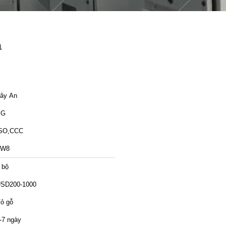
a
ây An
XG
SO,CCC
ZW8
 bộ
SD200-1000
ỏ gỗ
-7 ngày