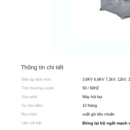
Thông tin chi tiết
Điện áp định mức:
3,6KV 6,6KV 7,2kV, 12kV, 1
Tính thường xuyên:
50 / 60HZ
Vừa phải:
Máy hút bụi
Sự bảo đảm:
12 tháng
Bưu kiện:
xuất gói tiêu chuẩn
Làm nổi bật:
Đóng lại bộ ngắt mạch