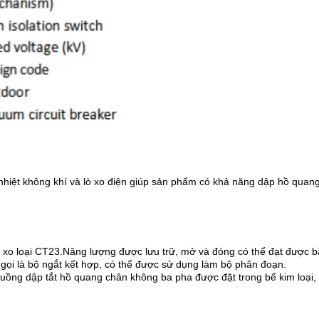
hiệt không khí và lò xo điện giúp sản phẩm có khả năng dập hồ quan
ò xo loại CT23.Năng lượng được lưu trữ, mở và đóng có thể đạt được 
ọi là bộ ngắt kết hợp, có thể được sử dụng làm bộ phân đoạn.
buồng dập tắt hồ quang chân không ba pha được đặt trong bể kim loại,