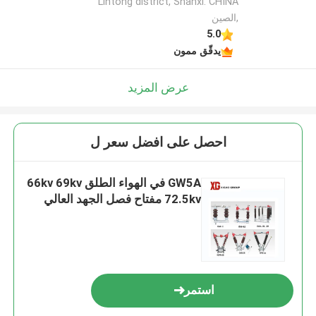
Lintong district, Shanxi. CHINA
,الصين
5.0
يدقّق ممون
عرض المزيد
احصل على افضل سعر ل
GW5A في الهواء الطلق 66kv 69kv
72.5kv مفتاح فصل الجهد العالي
استمر