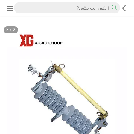
3
/
2