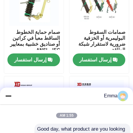
جولة في المعمل
صمامات السقوط
صمام حماية الخطوط
مراقبة الجودة
البوليمرية أو الخزفية
الساقط معبأ في كراتين
ضرورية لاستقرار شبكة
أو صناديق خشبية بمعايير
الطاقة
IEC و ANSI
اتصل بنا
إرسال استفسار
إرسال استفسار
اطلب اقتباس
تبديل كسر تحميل الهواء
Emma
SF6 تبديل كسر الحمل
1:55 AM
Good day, what product are you looking 
مفاتيح توزيع الطاقة