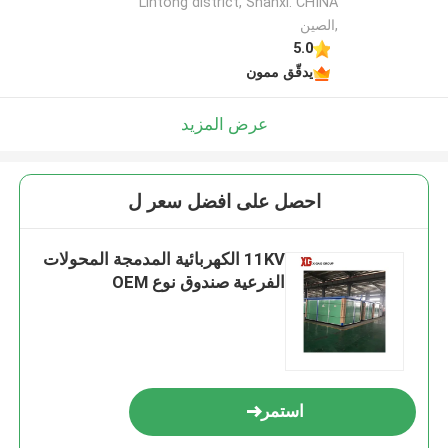
Lintong district, Shanxi. CHINA
,الصين
5.0
يدقّق ممون
عرض المزيد
احصل على افضل سعر ل
11KV الكهربائية المدمجة المحولات
الفرعية صندوق نوع OEM
استمر