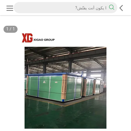
1
/
1