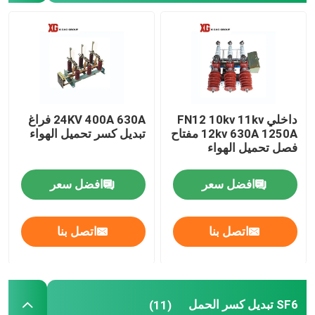
مفتاح فصل الجهد العالي
قاطع الدارة الكهربائية
داخلي FN12 10kv 11kv
24KV 400A 630A فراغ
SF6 قواطع دوائر
12kv 630A 1250A مفتاح
تبديل كسر تحميل الهواء
فصل تحميل الهواء
محول التيار CT
افضل سعر
افضل سعر
محول الجهد PT
اتصل بنا
اتصل بنا
وحدة قياس CT PT
مانع اندفاع أكسيد الزنك
SF6 تبديل كسر الحمل
(11)